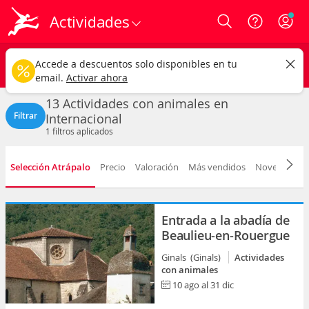
Actividades
Login
internacionales
CAMBIAR
Accede a descuentos solo disponibles en tu
Actividades con animales
Cualquier fecha
email.
Activar ahora
13 Actividades con animales en
Filtrar
Internacional
1
filtros aplicados
Selección Atrápalo
Precio
Valoración
Más vendidos
Novedad
D
Entrada a la abadía de
Beaulieu-en-Rouergue
Ginals (Ginals)
Actividades
con animales
10 ago al 31 dic