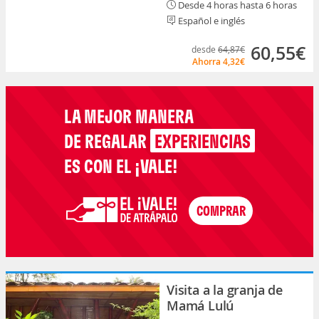
Desde 4 horas hasta 6 horas
Español e inglés
60,55€
desde
64,87€
Ahorra
4,32€
LA MEJOR MANERA
DE REGALAR
EXPERIENCIAS
ES CON EL ¡VALE!
Visita a la granja de
Mamá Lulú