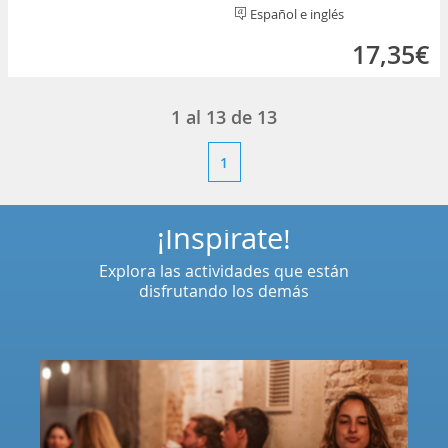
Español e inglés
17,35€
1
al
13
de
13
1
¡Inspírate!
Explora las actividades que están
disfrutando los demás