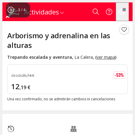
4
/
4
Actividades
Arborismo y adrenalina en las
alturas
Trepando escalada y aventura
,
La Calera
, (
ver mapa
)
-
53
%
desde
25
,
74
€
12
,
19
€
Una vez confirmado, no se admitirán cambios ni cancelaciones