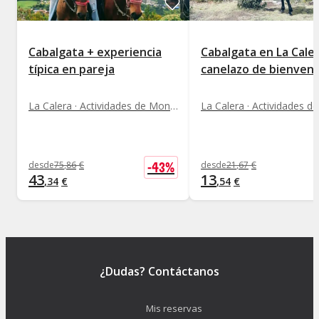
Cabalgata + experiencia
Cabalgata en La Cale
típica en pareja
canelazo de bienveni
La Calera · Actividades de Montaña
-
43
%
desde
75
,
86
€
desde
21
,
67
€
43
13
,
34
€
,
54
€
¿Dudas? Contáctanos
Mis reservas