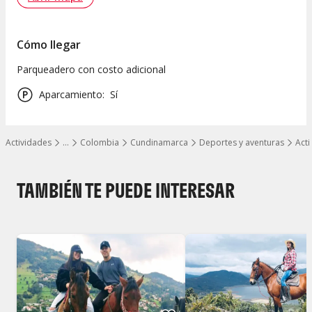
Cómo llegar
Parqueadero con costo adicional
Aparcamiento
:
Sí
Actividades
…
Colombia
Cundinamarca
Deportes y aventuras
Act
Mostrar todos los niveles
TAMBIÉN TE PUEDE INTERESAR