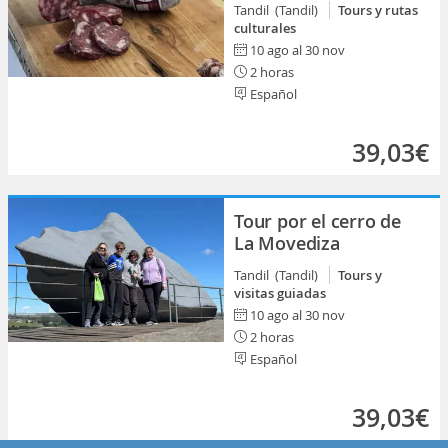
Tandil (Tandil)
Tours y rutas
culturales
10 ago al 30 nov
2 horas
Español
39,03€
Tour por el cerro de
La Movediza
Tandil (Tandil)
Tours y
visitas guiadas
10 ago al 30 nov
2 horas
Español
39,03€