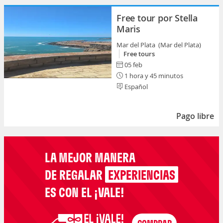
Free tour por Stella
Maris
Mar del Plata (Mar del Plata)
Free tours
05 feb
1 hora y 45 minutos
Español
Pago libre
LA MEJOR MANERA
DE REGALAR
EXPERIENCIAS
ES CON EL ¡VALE!