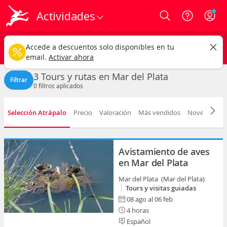
Actividades
Login
Mar del Plata ciudad
CAMBIAR
Accede a descuentos solo disponibles en tu
Tours y rutas
Cualquier fecha
email.
Activar ahora
3 Tours y rutas en Mar del Plata
Filtrar
0
filtros aplicados
Selección Atrápalo
Precio
Valoración
Más vendidos
Novedad
D
Avistamiento de aves
en Mar del Plata
Mar del Plata (Mar del Plata)
Tours y visitas guiadas
08 ago al 06 feb
4 horas
Español