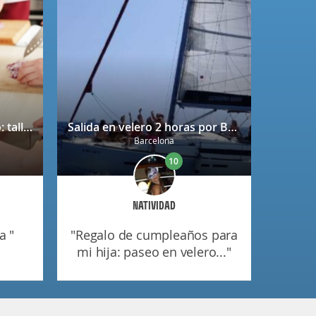
Bono regalo Chef Caprabo: taller de cocina a escoger con degustación
Salida en velero 2 horas por Barcelona
Barcelona
10
NATIVIDAD
a "
"regalo de cumpleaños para
mi hija: paseo en velero..."