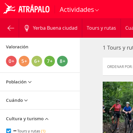
Actividades
Yerba Buena ciudad
Tours y rutas
Cua
Valoración
1 Tours y r
0+
5+
6+
7+
8+
ORDENAR POR:
Población
Cuándo
Cultura y turismo
Tours y rutas
(1)