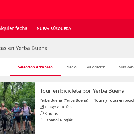
lquier fecha
NUEVA BÚSQUEDA
utas en Yerba Buena
Selección Atrápalo
Precio
Valoración
Más ven
Tour en bicicleta por Yerba Buena
Yerba Buena (Yerba Buena)
Tours y rutas en bicic
11 ago al 10 feb
8 horas
Español e inglés