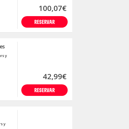
100,07€
RESERVAR
les
rs y
42,99€
RESERVAR
rs y