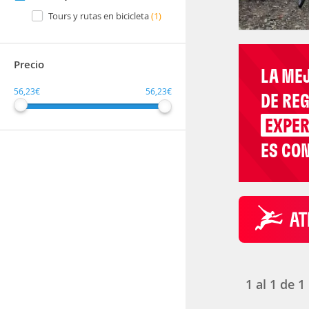
Tours y rutas en bicicleta
(1)
Precio
LA ME
56,23€
56,23€
DE RE
EXPER
ES CON
1
al
1
de
1