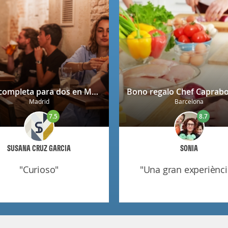
Cena completa para dos en Mendrugo con cerveza artesana incluida
Madrid
Barcelona
7.5
8.7
SUSANA CRUZ GARCIA
SONIA
"curioso"
"una gran experiènci