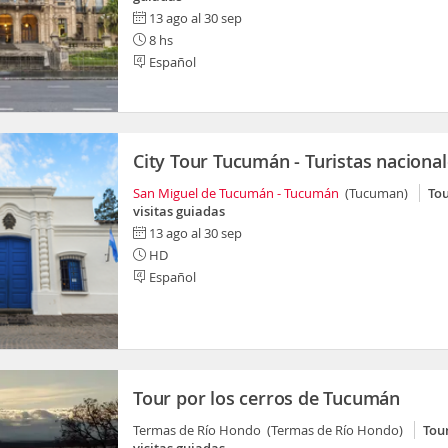
13 ago al 30 sep
8 hs
Español
City Tour Tucumán - Turistas naciona
San Miguel de Tucumán - Tucumán
(Tucuman)
Tou
visitas guiadas
13 ago al 30 sep
HD
Español
Tour por los cerros de Tucumán
Termas de Río Hondo (Termas de Río Hondo)
Tou