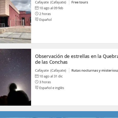
Cafayate (Cafayate)
Free tours
10 ago al 09 feb
2 horas
Español
Observación de estrellas en la Quebr
de las Conchas
Cafayate (Cafayate)
Rutas nocturnas y misterios
10 ago al 31 dic
3 horas
Español e inglés