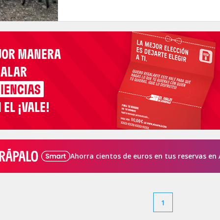
JOR MANERA
GALAR
IENCIAS
 EL ¡VALE!
Ahorra cientos de euros en tus reservas en 
1