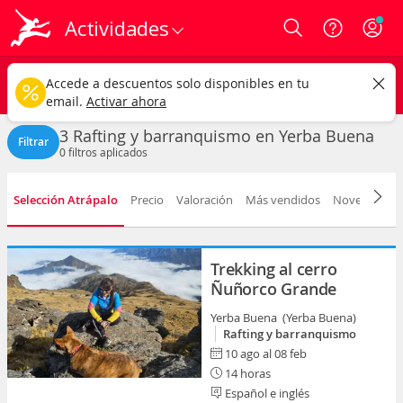
Actividades
Login
Yerba Buena ciudad
CAMBIAR
Accede a descuentos solo disponibles en tu
Rafting y barranquismo
Cualquier fecha
email.
Activar ahora
3 Rafting y barranquismo en Yerba Buena
Filtrar
0
filtros aplicados
Selección Atrápalo
Precio
Valoración
Más vendidos
Novedad
D
Trekking al cerro
Ñuñorco Grande
Yerba Buena (Yerba Buena)
Rafting y barranquismo
10 ago al 08 feb
14 horas
Español e inglés