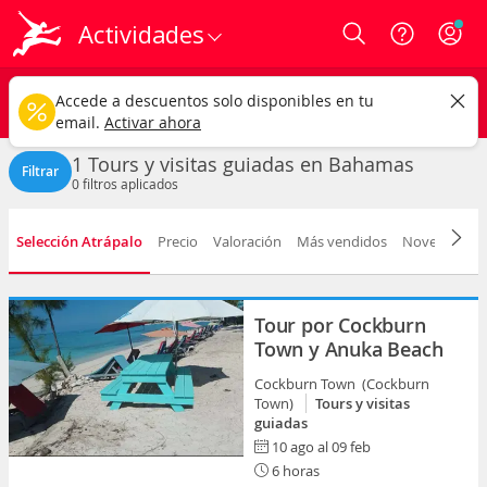
Actividades
Login
Bahamas
CAMBIAR
Accede a descuentos solo disponibles en tu
Tours y visitas guiadas
Cualquier fecha
email.
Activar ahora
1 Tours y visitas guiadas en Bahamas
Filtrar
0
filtros aplicados
Selección Atrápalo
Precio
Valoración
Más vendidos
Novedad
D
Tour por Cockburn
Town y Anuka Beach
Cockburn Town (Cockburn
Town)
Tours y visitas
guiadas
10 ago al 09 feb
6 horas