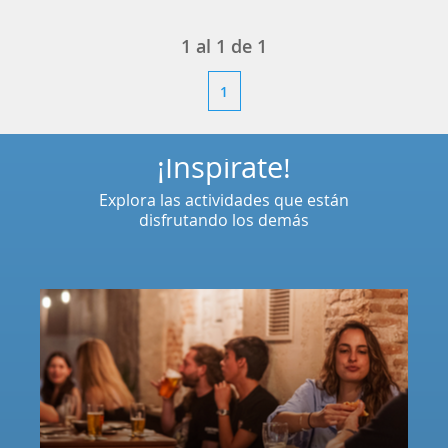
1
al
1
de
1
1
¡Inspírate!
Explora las actividades que están
disfrutando los demás