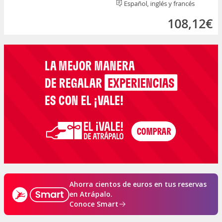
Español, inglés y francés
108,12€
LA MEJOR MANERA
DE REGALAR
EXPERIENCIAS
ES CON EL ¡VALE!
Ahorra cientos de euros en tus reservas
en Atrápalo.
Conoce Smart