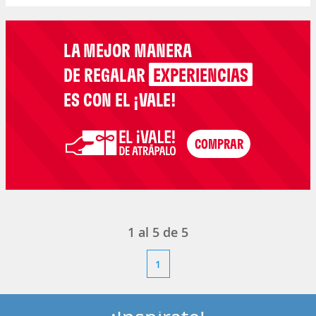
LA MEJOR MANERA
DE REGALAR
EXPERIENCIAS
ES CON EL ¡VALE!
1
al
5
de
5
1