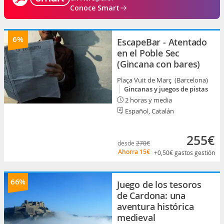
Conoce Smart
6%
EscapeBar - Atentado
en el Poble Sec
(Gincana con bares)
Plaça Vuit de Març (Barcelona)
Gincanas y juegos de pistas
2 horas y media
Español, Catalán
255€
desde
270€
Ahorra
15€
+0,50€
gastos gestión
66%
Juego de los tesoros
de Cardona: una
aventura histórica
medieval