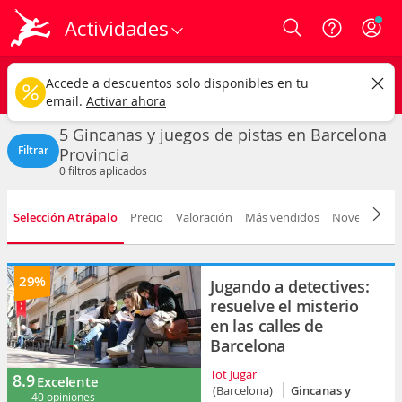
Actividades
Login
Barcelona provincia
CAMBIAR
Accede a descuentos solo disponibles en tu
Gincanas y juegos de pistas
Cualquier fecha
email.
Activar ahora
5 Gincanas y juegos de pistas en Barcelona
Filtrar
Provincia
0
filtros aplicados
Selección Atrápalo
Precio
Valoración
Más vendidos
Novedad
D
29%
Jugando a detectives:
resuelve el misterio
en las calles de
Barcelona
Tot Jugar
8.9
Excelente
(Barcelona)
Gincanas y
40 opiniones