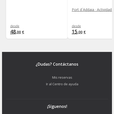
desde
desde
48
15
,
00
€
,
00
€
¿Dudas? Contáctanos
Mis reservas
Ir al Centro de ayuda
¡Síguenos!