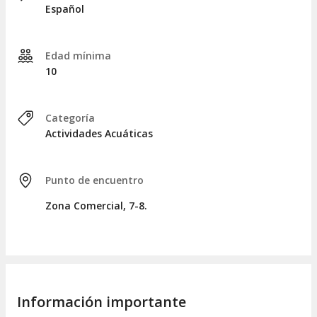
Español
inmersión,
esperéis al menos 12 horas antes de volar o
ascender a altitudes elevadas
.
Considerad que en ciertas ocasiones no realizaremos
Edad mínima
desplazamientos en barco, optando por quedarnos en la
10
costa. Esto dependerá del estado de las mareas.
Categoría
Actividades Acuáticas
Punto de encuentro
Zona Comercial, 7-8.
Información importante