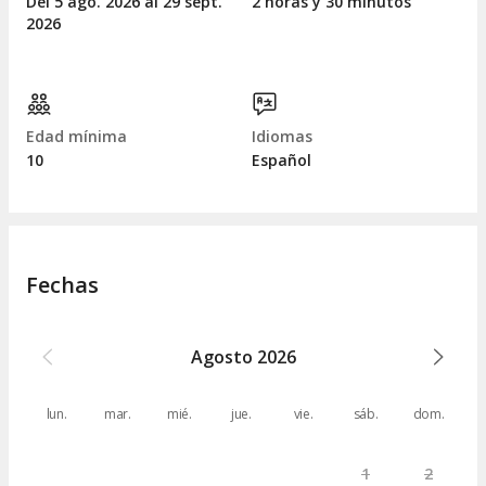
Del 5
ago.
2026 al 29
sept.
2 horas y 30 minutos
2026
Edad mínima
Idiomas
10
Español
Fechas
Agosto
2026
lun.
mar.
mié.
jue.
vie.
sáb.
dom.
1
2