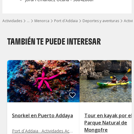
Actividades
…
Menorca
Port d´Addaia
Deportes y aventuras
Activ
Mostrar todos los niveles
TAMBIÉN TE PUEDE INTERESAR
Snorkel en Puerto Addaya
Tour en kayak por el
Parque Natural de
Mongofre
Port d´Addaia · Actividades Acuáticas