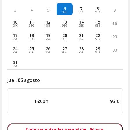
6
7
8
3
4
5
9
95€
95€
95€
10
11
12
13
14
15
16
95€
95€
95€
95€
95€
95€
17
18
19
20
21
22
23
95€
95€
95€
95€
95€
95€
24
25
26
27
28
29
30
95€
95€
95€
95€
95€
95€
31
95€
jue., 06 agosto
15:00h
95
€
Comprar entradas para el jue., 06 ago.