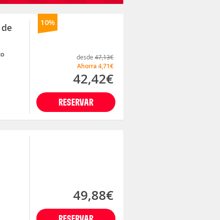
10%
 de
co
desde
47,13€
Ahorra
4,71€
42,42€
RESERVAR
49,88€
RESERVAR