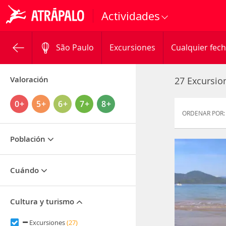
Actividades
São Paulo
Excursiones
Cualquier fec
Valoración
27 Excursio
0+
5+
6+
7+
8+
ORDENAR POR:
Población
Cuándo
Cultura y turismo
Excursiones
(27)