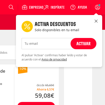
Login
ACTIVA DESCUENTOS
Solo disponibles en tu email
ACTIVAR
Tu email
didos
Novedad
Descuento
Al pulsar 'Activar' confirmas haber leído y estar de
acuerdo con el
Aviso de privacidad
10%
 de
co
desde
65,65€
Ahorra
6,57€
59,08€