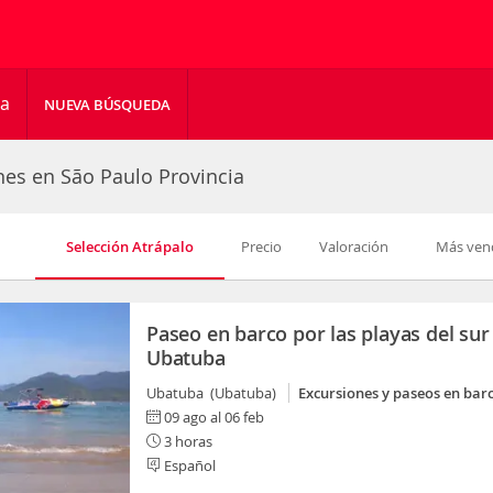
ha
NUEVA BÚSQUEDA
nes en São Paulo Provincia
Selección Atrápalo
Precio
Valoración
Más ven
Paseo en barco por las playas del sur
Ubatuba
Ubatuba (Ubatuba)
Excursiones y paseos en bar
09 ago al 06 feb
3 horas
Español