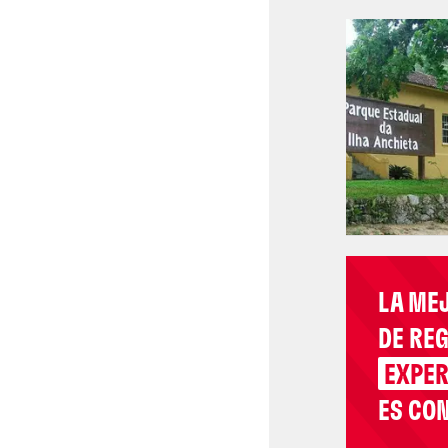
LA ME
DE RE
EXPER
ES CON