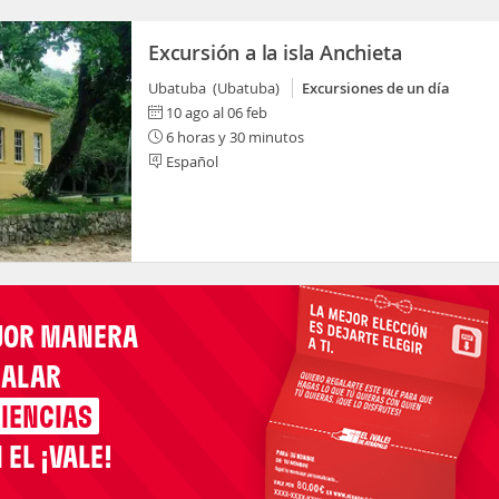
Excursión a la isla Anchieta
Ubatuba (Ubatuba)
Excursiones de un día
10 ago al 06 feb
6 horas y 30 minutos
Español
JOR MANERA
GALAR
IENCIAS
 EL ¡VALE!