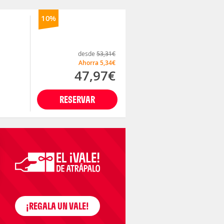
10%
desde
53,31€
Ahorra
5,34€
47,97€
RESERVAR