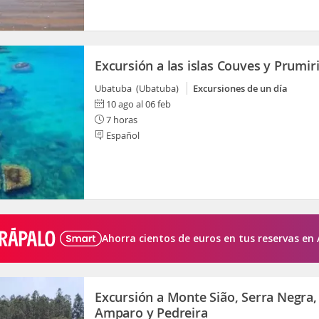
Excursión a las islas Couves y Prumi
Ubatuba (Ubatuba)
Excursiones de un día
10 ago al 06 feb
7 horas
Español
Ahorra cientos de euros en tus reservas en 
Excursión a Monte Sião, Serra Negra,
Amparo y Pedreira