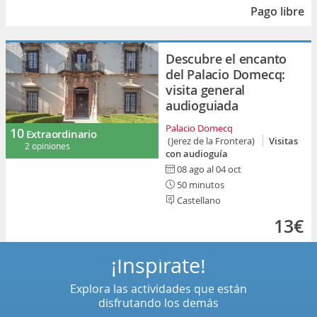
Pago libre
Descubre el encanto
del Palacio Domecq:
visita general
audioguiada
Palacio Domecq
10
Extraordinario
(Jerez de la Frontera)
Visitas
2 opiniones
con audioguía
08 ago al 04 oct
50 minutos
Castellano
13€
¡Inspírate!
Explora las actividades que están
disfrutando los demás