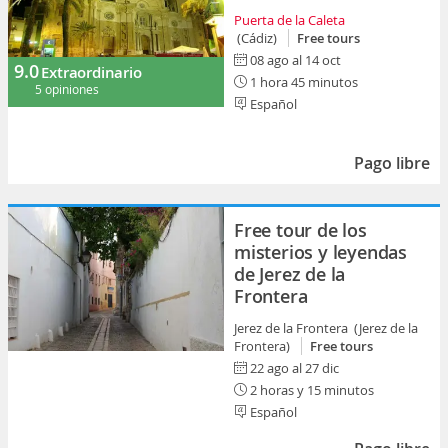
Puerta de la Caleta
(Cádiz)
Free tours
08 ago al 14 oct
9.0
Extraordinario
1 hora 45 minutos
5 opiniones
Español
Pago libre
Free tour de los
misterios y leyendas
de Jerez de la
Frontera
Jerez de la Frontera (Jerez de la
Frontera)
Free tours
22 ago al 27 dic
2 horas y 15 minutos
Español