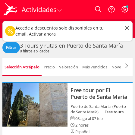
Actividades
Login
Puerto de Santa María ciudad
CAMBIAR
Accede a descuentos solo disponibles en tu
Tours y rutas
Cualquier fecha
email.
Activar ahora
3 Tours y rutas en Puerto de Santa María
Filtrar
0
filtros aplicados
Selección Atrápalo
Precio
Valoración
Más vendidos
Novedad
D
Free tour por El
Puerto de Santa María
Puerto de Santa María (Puerto
de Santa María)
Free tours
08 ago al 07 feb
2 horas
Español