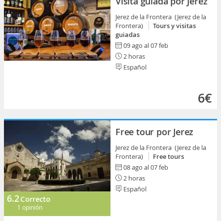
Visita guiada por Jerez
Jerez de la Frontera (Jerez de la
Frontera)
Tours y visitas
guiadas
09 ago al 07 feb
2 horas
Español
6€
Free tour por Jerez
Jerez de la Frontera (Jerez de la
Frontera)
Free tours
08 ago al 07 feb
2 horas
Español
6.2
Correcto
1 opinión