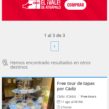
1
al
3
de
3
1
Hemos encontrado resultados en otros
destinos
Free tour de tapas
por Cádiz
Cádiz (Cádiz)
Free tours
11 ago al 06 feb
2 horas