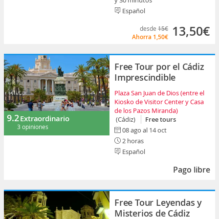
y 30 minutos
Español
13,50€
desde
15€
Ahorra
1,50€
Free Tour por el Cádiz
Imprescindible
Plaza San Juan de Dios (entre el
Kiosko de Visitor Center y Casa
de los Pazos Miranda)
9.2
Extraordinario
(Cádiz)
Free tours
3 opiniones
08 ago al 14 oct
2 horas
Español
Pago libre
Free Tour Leyendas y
Misterios de Cádiz