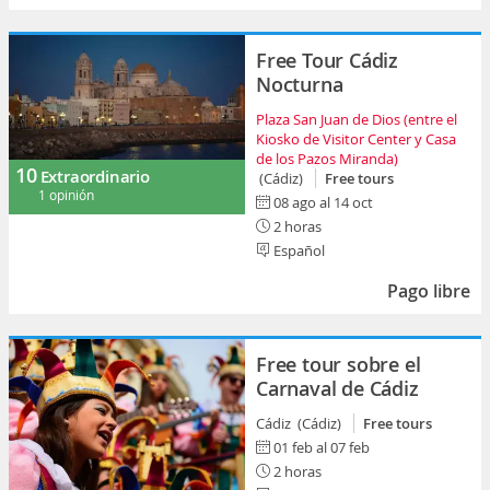
Free Tour Cádiz
Nocturna
Plaza San Juan de Dios (entre el
Kiosko de Visitor Center y Casa
de los Pazos Miranda)
10
Extraordinario
(Cádiz)
Free tours
1 opinión
08 ago al 14 oct
2 horas
Español
Pago libre
Free tour sobre el
Carnaval de Cádiz
Cádiz (Cádiz)
Free tours
01 feb al 07 feb
2 horas