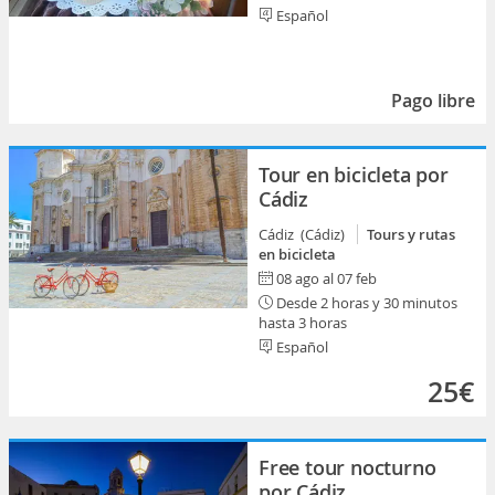
Español
Pago libre
Tour en bicicleta por
Cádiz
Cádiz (Cádiz)
Tours y rutas
en bicicleta
08 ago al 07 feb
Desde 2 horas y 30 minutos
hasta 3 horas
Español
25€
Free tour nocturno
por Cádiz