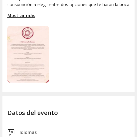
consumición a elegir entre dos opciones que te harán la boca
agua:
Mostrar más
Opción Dulce:
café o té con bollería o pastel, el
toque perfecto para los más golosos.
Opción Salada:
refresco o cerveza con un
sándwich, ideal si prefieres algo más ligero y
sabroso.
Puedes vivir esta experiencia para conectar contigo mismo o
regalarla a alguien especial que quieras sorprender. Escribirle
a tu Yo futuro nunca había sido tan fácil ni tan especial, y aquí
cuidamos cada detalle para que el recuerdo sea imborrable.
No dejes pasar la oportunidad de vivir este encuentro
especial en nuestra cafetería y sorpréndete con la magia de
recibir una carta de tu Yo futuro. ¡Te esperamos para
compartir juntos esta experiencia única!
Datos del evento
Idiomas