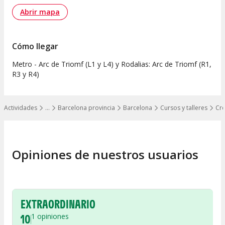
Abrir mapa
Cómo llegar
Metro - Arc de Triomf (L1 y L4) y Rodalias: Arc de Triomf (R1,
R3 y R4)
Actividades
…
Barcelona provincia
Barcelona
Cursos y talleres
Cre
Mostrar todos los niveles
Opiniones de nuestros usuarios
EXTRAORDINARIO
10
1
opiniones