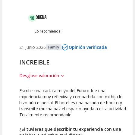
Entre 2 y 4
(
0
)
LORENA
10
Entre 0 y 2
(
0
)
¡Lo recomienda!
21 Junio 2026
Opinión verificada
Family
INCREIBLE
Desglose valoración
Escribir una carta a mi yo del Futuro fue una
10
10
experiencia muy reflexiva y compartirla con mi hija lo
hizo aún especial. El hotel es una pasada de bonito y
Calidad de la
Atención del
transmite mucha paz el espacio ayuda a esta actividad.
Actividad
Personal /
Guia
Totalmente recomendable.
¿Si tuvieras que describir tu experiencia con una