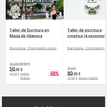
Taller de Escritura en
Taller de escritura
Masía de Vilanova
creativa (4 sesiones)
Barcelona · Crecimiento personal
desde
100
,
00
€
50
desde
,
00
€
80
-
50
%
,
00
€
+
0
,
50
€
gastos
gestión
+
0
,
50
€
gastos gestión