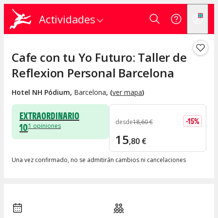
Actividades
Cafe con tu Yo Futuro: Taller de
Reflexion Personal Barcelona
Hotel NH Pódium
,
Barcelona
, (
ver mapa
)
EXTRAORDINARIO
-
15
%
desde
18
,
60
€
10
1
opiniones
15
,
80
€
Una vez confirmado, no se admitirán cambios ni cancelaciones