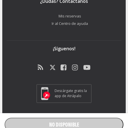
¿Dudas? Contáctanos
Mis reservas
Ir al Centro de ayuda
¡Síguenos!
Descárgate gratis la
app de Atrápalo
ATRAPALO S.L. - Carrer de Pere IV 105-109 - 08018 Barcelona (España) -
GC1018
NO DISPONIBLE