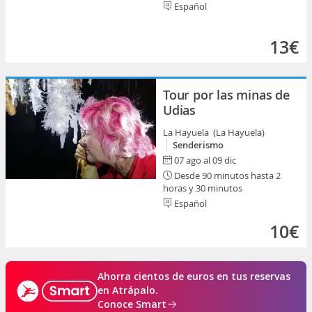
Español
13€
Tour por las minas de
Udias
La Hayuela (La Hayuela)
Senderismo
07 ago al 09 dic
Desde 90 minutos hasta 2
horas y 30 minutos
Español
10€
Ahorra cientos de euros en tus reservas
en Atrápalo.
Conoce Smart