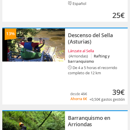
Español
25€
13%
Descenso del Sella
(Asturias)
Lánzate al Sella
(Arriondas)
Rafting y
barranquismo
De 4 a 5 horas el recorrido
completo de 12 km
39€
desde
45€
Ahorra
6€
+0,50€
gastos gestión
Barranquismo en
Arriondas