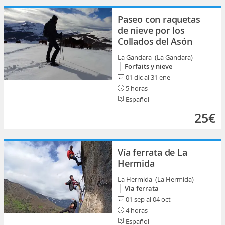
Paseo con raquetas
de nieve por los
Collados del Asón
La Gandara (La Gandara)
Forfaits y nieve
01 dic al 31 ene
5 horas
Español
25€
Vía ferrata de La
Hermida
La Hermida (La Hermida)
Vía ferrata
01 sep al 04 oct
4 horas
Español