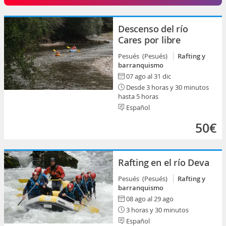
Descenso del río
Cares por libre
Pesués (Pesués)
Rafting y
barranquismo
07 ago al 31 dic
Desde 3 horas y 30 minutos
hasta 5 horas
Español
50€
Rafting en el río Deva
Pesués (Pesués)
Rafting y
barranquismo
08 ago al 29 ago
3 horas y 30 minutos
Español