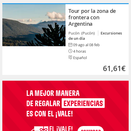
Tour por la zona de
frontera con
Argentina
Pucón (Pucón)
Excursiones
de un día
09 ago al 08 feb
4 horas
Español
61,61€
LA MEJOR MANERA
DE REGALAR
EXPERIENCIAS
ES CON EL ¡VALE!