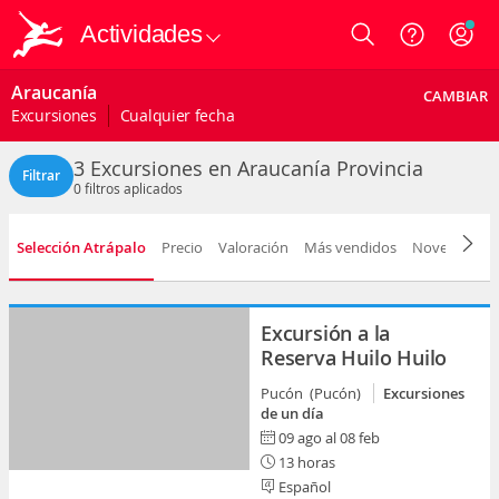
Actividades
Login
Araucanía
CAMBIAR
Excursiones
Cualquier fecha
3 Excursiones en Araucanía Provincia
Filtrar
0
filtros aplicados
Selección Atrápalo
Precio
Valoración
Más vendidos
Novedad
D
Excursión a la
Reserva Huilo Huilo
Pucón (Pucón)
Excursiones
de un día
09 ago al 08 feb
13 horas
Español