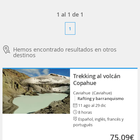
1
al
1
de
1
1
Hemos encontrado resultados en otros
destinos
Trekking al volcán
Copahue
Caviahue (Caviahue)
Rafting y barranquismo
11 ago al 29 dic
8 horas
Español, inglés, francés y
portugués
75,09€