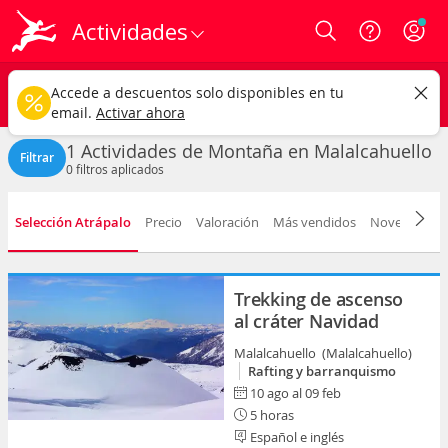
Actividades
Login
Malalcahuello ciudad
CAMBIAR
Accede a descuentos solo disponibles en tu
Actividades de Montaña
Cualquier fecha
email.
Activar ahora
1 Actividades de Montaña en Malalcahuello
Filtrar
0
filtros aplicados
Selección Atrápalo
Precio
Valoración
Más vendidos
Novedad
D
Trekking de ascenso
al cráter Navidad
Malalcahuello (Malalcahuello)
Rafting y barranquismo
10 ago al 09 feb
5 horas
Español e inglés