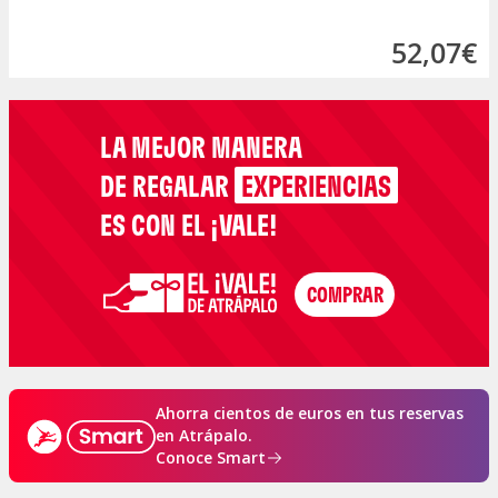
52,07€
LA MEJOR MANERA
DE REGALAR
EXPERIENCIAS
ES CON EL ¡VALE!
Ahorra cientos de euros en tus reservas
en Atrápalo.
Conoce Smart