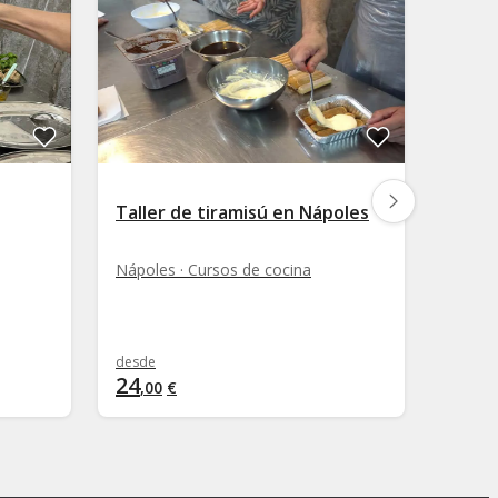
Taller de tiramisú en Nápoles
Talle
Nápoles · Cursos de cocina
Matera
desde
desde
24
30
,
00
€
,
00