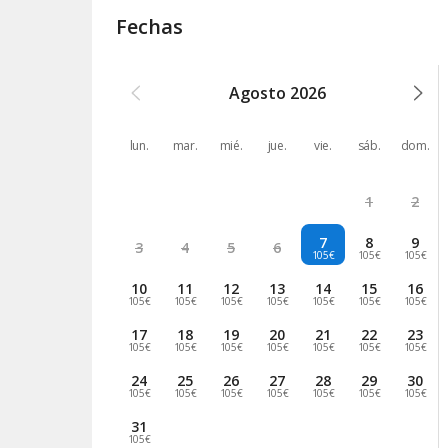
Fechas
Agosto
2026
lun.
mar.
mié.
jue.
vie.
sáb.
dom.
1
2
7
8
9
3
4
5
6
105€
105€
105€
10
11
12
13
14
15
16
105€
105€
105€
105€
105€
105€
105€
17
18
19
20
21
22
23
105€
105€
105€
105€
105€
105€
105€
24
25
26
27
28
29
30
105€
105€
105€
105€
105€
105€
105€
31
105€