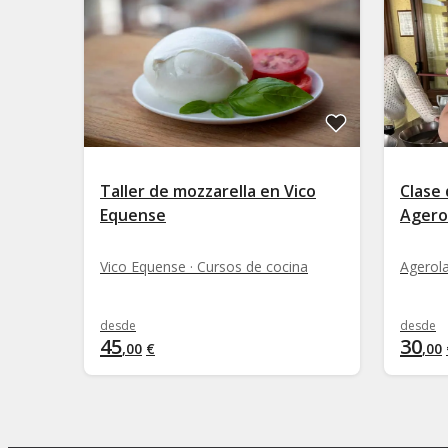
Taller de mozzarella en Vico
Clase 
Equense
Agero
Vico Equense · Cursos de cocina
Agerola
desde
desde
45
30
,
00
€
,
00