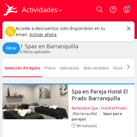
Actividades
Login
Barranquilla ciudad
CAMBIAR
Accede a descuentos solo disponibles en tu
Spas
Cualquier fecha
email.
Activar ahora
1 Spas en Barranquilla
Filtrar
0
filtros aplicados
Selección Atrápalo
Precio
Valoración
Más vendidos
Novedad
D
Spa en Pareja Hotel El
Prado Barranquilla
Benessere Spa - Hotel el Prado
(Barranquilla)
Spas para
parejas
90 minutos