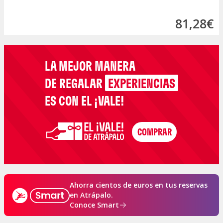
81,28€
LA MEJOR MANERA
DE REGALAR
EXPERIENCIAS
ES CON EL ¡VALE!
Ahorra cientos de euros en tus reservas
en Atrápalo.
Conoce Smart