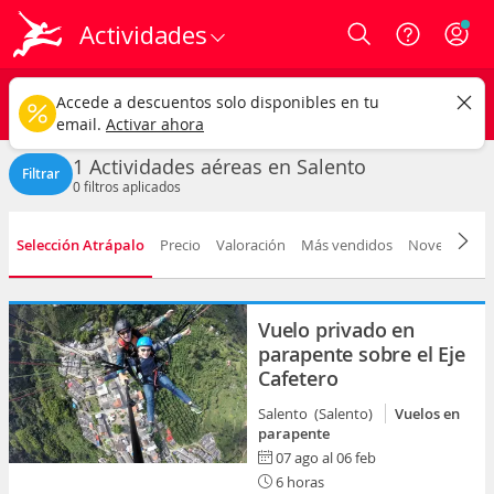
Actividades
Login
Salento ciudad
CAMBIAR
Accede a descuentos solo disponibles en tu
Actividades aéreas
Cualquier fecha
email.
Activar ahora
1 Actividades aéreas en Salento
Filtrar
0
filtros aplicados
Selección Atrápalo
Precio
Valoración
Más vendidos
Novedad
D
Vuelo privado en
parapente sobre el Eje
Cafetero
Salento (Salento)
Vuelos en
parapente
07 ago al 06 feb
6 horas