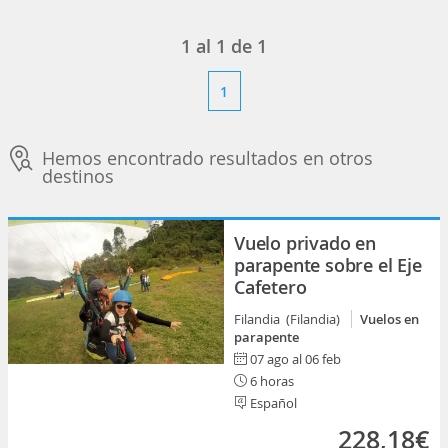
1
al
1
de
1
1
Hemos encontrado resultados en otros
destinos
Vuelo privado en
parapente sobre el Eje
Cafetero
Filandia (Filandia)
Vuelos en
parapente
07 ago al 06 feb
6 horas
Español
228,18€