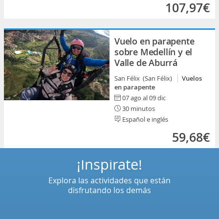
107,97€
Vuelo en parapente
sobre Medellín y el
Valle de Aburrá
San Félix (San Félix)
Vuelos
en parapente
07 ago al 09 dic
30 minutos
Español e inglés
59,68€
¡Inspírate!
Explora las actividades que están
disfrutando los demás