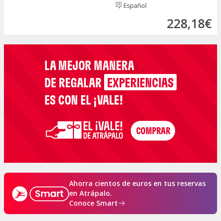
Español
228,18€
LA MEJOR MANERA
DE REGALAR
EXPERIENCIAS
ES CON EL ¡VALE!
Ahorra cientos de euros en tus reservas
en Atrápalo.
Conoce Smart