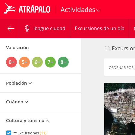
Actividades
Ibague ciudad
Excursiones de un día
Valoración
11 Excursio
0+
5+
6+
7+
8+
ORDENAR POR:
Población
Cuándo
Cultura y turismo
Excursiones
(11)