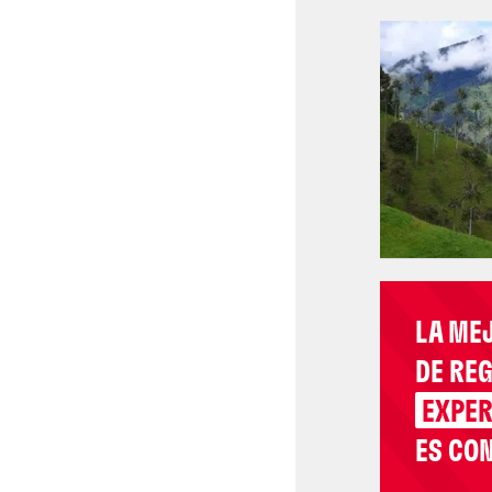
LA ME
DE RE
EXPER
ES CON