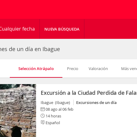
Cualquier fecha
NUEVA BÚSQUEDA
nes de un día en Ibague
Selección Atrápalo
Precio
Valoración
Más ven
Excursión a la Ciudad Perdida de Fala
Ibague (Ibague)
Excursiones de un día
08 ago al 06 feb
14 horas
Español