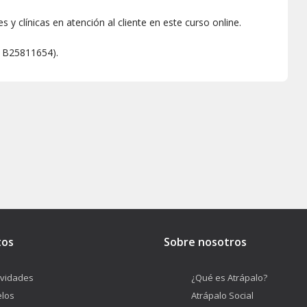
 y clínicas en atención al cliente en este curso online.
 - B25811654).
tos
Sobre nosotros
ividades
¿Qué es Atrápalo?
los
Atrápalo Social