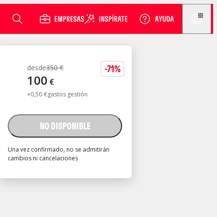
-
71
%
desde
350
€
100
€
+
0
,
50
€
gastos gestión
NO DISPONIBLE
Una vez confirmado, no se admitirán
cambios ni cancelaciones