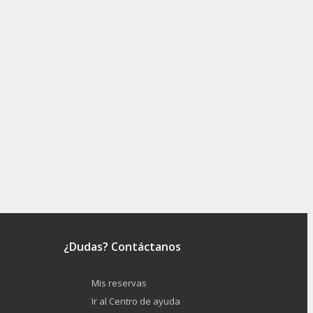
¿Dudas? Contáctanos
Mis reservas
Ir al Centro de ayuda