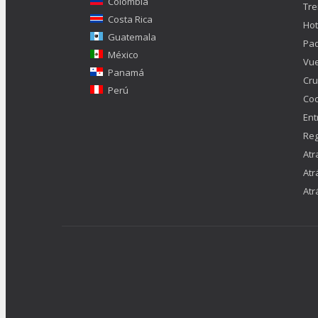
Colombia
Tr
Costa Rica
Hot
Guatemala
Pa
México
Vue
Panamá
Cru
Perú
Co
Ent
Reg
Atr
Atr
Atr