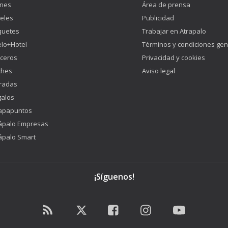
enes
Área de prensa
eles
Publicidad
quetes
Trabajar en Atrapalo
lo+Hotel
Términos y condiciones gen
ceros
Privacidad y cookies
ches
Aviso legal
radas
alos
apapuntos
ápalo Empresas
ápalo Smart
¡Síguenos!