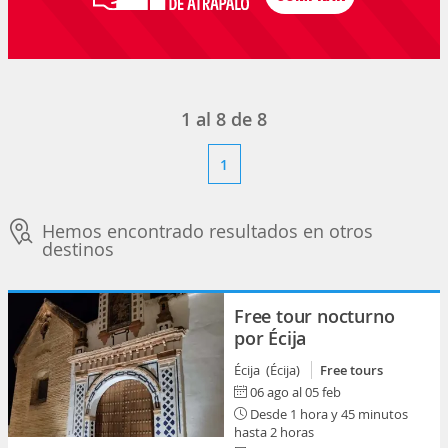
1
al
8
de
8
1
Hemos encontrado resultados en otros
destinos
Free tour nocturno
por Écija
Écija (Écija)
Free tours
06 ago al 05 feb
Desde 1 hora y 45 minutos
hasta 2 horas