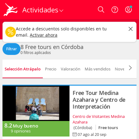
Actividades
Login
Córdoba ciudad
CAMBIAR
Accede a descuentos solo disponibles en tu
Free tours
Cualquier fecha
email.
Activar ahora
8 Free tours en Córdoba
Filtrar
0
filtros aplicados
Selección Atrápalo
Precio
Valoración
Más vendidos
Novedad
D
Free Tour Medina
Azahara y Centro de
Interpretación
Centro de Visitantes Medina
Azahara
8.2
Muy bueno
(Córdoba)
Free tours
9 opiniones
07 ago al 20 sep