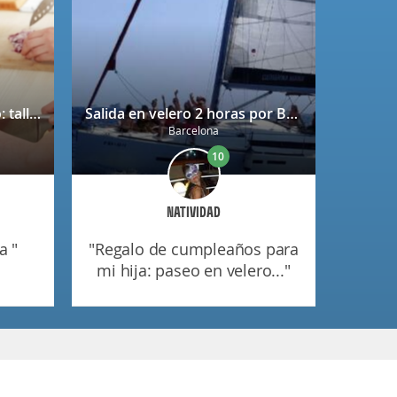
Bono regalo Chef Caprabo: taller de cocina a escoger con degustación
Salida en velero 2 horas por Barcelona
Barcelona
10
NATIVIDAD
a "
"regalo de cumpleaños para
mi hija: paseo en velero..."