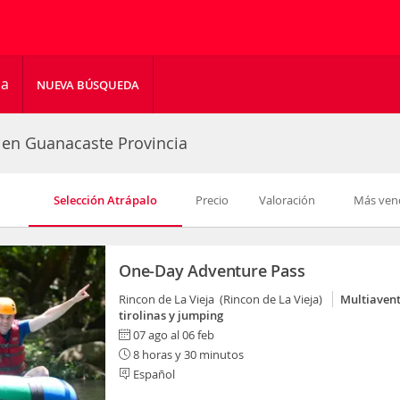
ha
NUEVA BÚSQUEDA
 en Guanacaste Provincia
Selección Atrápalo
Precio
Valoración
Más ven
One-Day Adventure Pass
Rincon de La Vieja (Rincon de La Vieja)
Multiavent
tirolinas y jumping
07 ago al 06 feb
8 horas y 30 minutos
Español