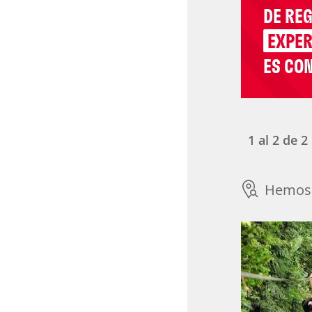
DE RE
EXPER
ES CON
1
al
2
de
2
Hemos 