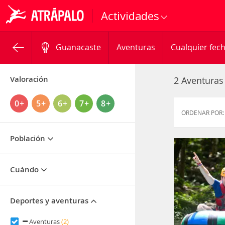
Actividades
Guanacaste
Aventuras
Cualquier fec
Valoración
2 Aventuras
0+
5+
6+
7+
8+
ORDENAR POR:
Población
Cuándo
Deportes y aventuras
Aventuras
(2)