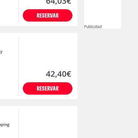
64,03€
RESERVAR
Publicidad
 y
42,40€
RESERVAR
mping