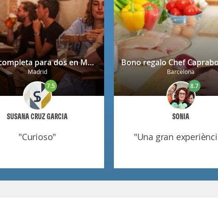
Cena completa para dos en Mendrugo con cerveza artesana incluida
Madrid
Barcelona
7.5
8.7
SUSANA CRUZ GARCIA
SONIA
"curioso"
"una gran experiènci