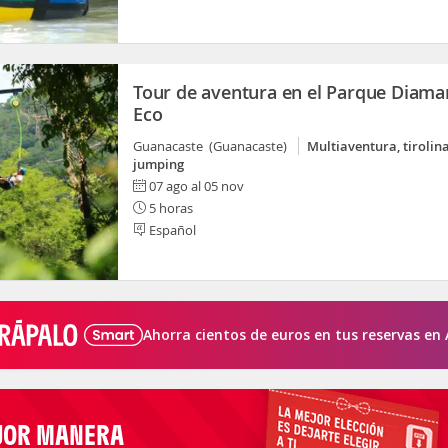
Tour de aventura en el Parque Diama
Eco
Guanacaste (Guanacaste)
Multiaventura, tirolina
jumping
07 ago al 05 nov
5 horas
Español
Ahorra cientos de euros en tus reservas en 
JOR MANERA