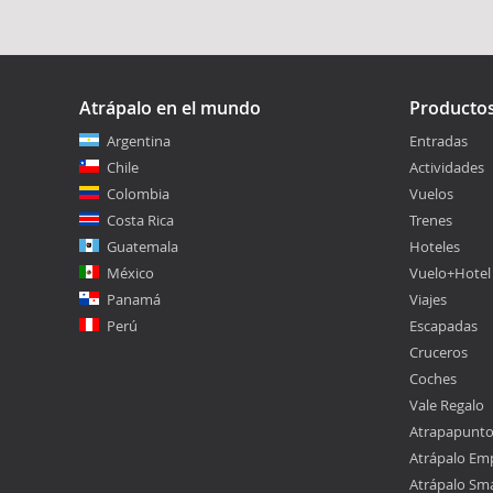
Atrápalo en el mundo
Producto
Argentina
Entradas
Chile
Actividades
Colombia
Vuelos
Costa Rica
Trenes
Guatemala
Hoteles
México
Vuelo+Hotel
Panamá
Viajes
Perú
Escapadas
Cruceros
Coches
Vale Regalo
Atrapapunt
Atrápalo Em
Atrápalo Sm