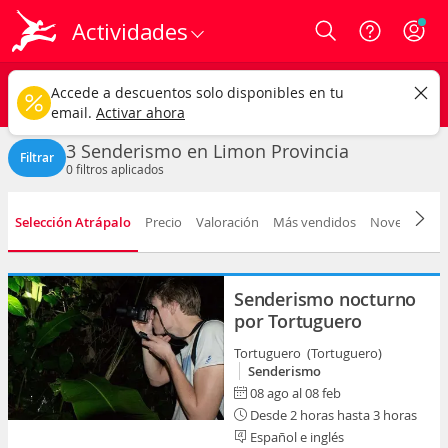
Actividades
Login
Limon
CAMBIAR
Accede a descuentos solo disponibles en tu
Senderismo
Cualquier fecha
email.
Activar ahora
3 Senderismo en Limon Provincia
Filtrar
0
filtros aplicados
Selección Atrápalo
Precio
Valoración
Más vendidos
Novedad
D
Senderismo nocturno
por Tortuguero
Tortuguero (Tortuguero)
Senderismo
08 ago al 08 feb
Desde 2 horas hasta 3 horas
Español e inglés