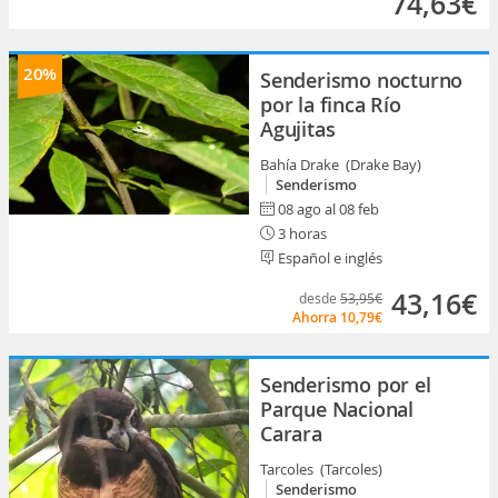
74,63€
20%
Senderismo nocturno
por la finca Río
Agujitas
Bahía Drake (Drake Bay)
Senderismo
08 ago al 08 feb
3 horas
Español e inglés
43,16€
desde
53,95€
Ahorra
10,79€
Senderismo por el
Parque Nacional
Carara
Tarcoles (Tarcoles)
Senderismo