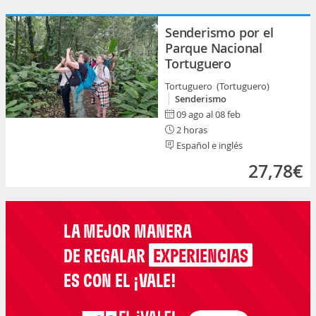
Senderismo por el
Parque Nacional
Tortuguero
Tortuguero (Tortuguero)
Senderismo
09 ago al 08 feb
2 horas
Español e inglés
27,78€
LA MEJOR MANERA
DE REGALAR
EXPERIENCIAS
ES CON EL ¡VALE!