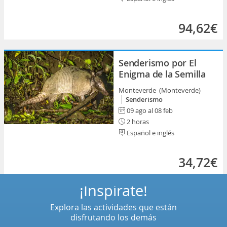
94,62€
Senderismo por El
Enigma de la Semilla
Monteverde (Monteverde)
Senderismo
09 ago al 08 feb
2 horas
Español e inglés
34,72€
¡Inspírate!
Explora las actividades que están
disfrutando los demás