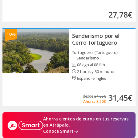
27,78€
10%
Senderismo por el
Cerro Tortuguero
Tortuguero (Tortuguero)
Senderismo
08 ago al 08 feb
2 horas y 30 minutos
Español e inglés
31,45€
desde
34,95€
Ahorra
3,50€
Ahorra cientos de euros en tus reservas
en Atrápalo.
Conoce Smart