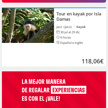
Tour en kayak por Isla
Damas
Jaco (Jaco)
Kayak
30 jul al 29 dic
6 horas
Español e inglés
118,06€
LA MEJOR MANERA
DE REGALAR
EXPERIENCIAS
ES CON EL ¡VALE!