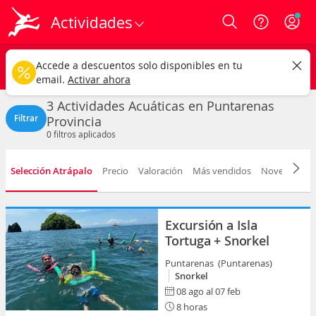
Actividades
Login
Puntarenas
CAMBIAR
Accede a descuentos solo disponibles en tu
Actividades Acuáticas
Cualquier fecha
email.
Activar ahora
3 Actividades Acuáticas en Puntarenas
Filtrar
Provincia
0
filtros aplicados
Selección Atrápalo
Precio
Valoración
Más vendidos
Novedad
D
Excursión a Isla
Tortuga + Snorkel
Puntarenas (Puntarenas)
Snorkel
08 ago al 07 feb
8 horas