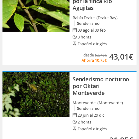
por la finca Río
Agujitas
Bahía Drake (Drake Bay)
Senderismo
09 ago al 09 feb
3 horas
Español e inglés
43,01€
desde
53,76€
Ahorra
10,75€
Senderismo nocturno
por Oktari
Monteverde
Monteverde (Monteverde)
Senderismo
29 jun al 29 dic
2 horas
Español e inglés