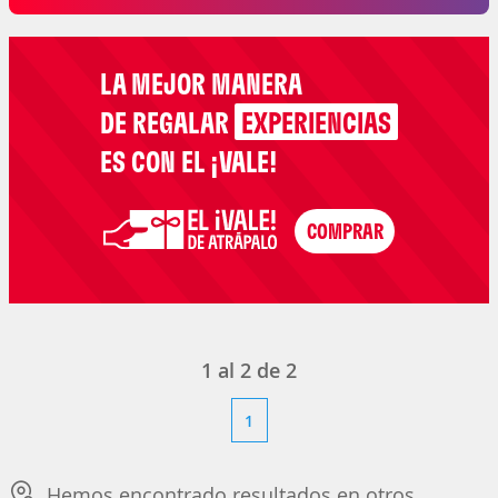
LA MEJOR MANERA
DE REGALAR
EXPERIENCIAS
ES CON EL ¡VALE!
1
al
2
de
2
1
Hemos encontrado resultados en otros