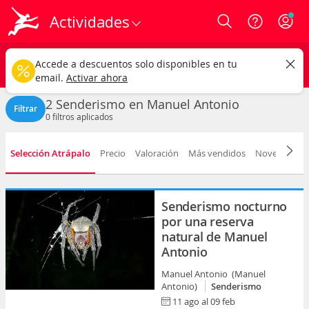
Actividades
Login
Manuel Antonio ciudad
CAMBIAR
Accede a descuentos solo disponibles en tu
Senderismo
Cualquier fecha
email.
Activar ahora
2 Senderismo en Manuel Antonio
Filtrar
0
filtros aplicados
Selección Atrápalo
Precio
Valoración
Más vendidos
Novedad
D
Senderismo nocturno
por una reserva
natural de Manuel
Antonio
Manuel Antonio (Manuel
Antonio)
Senderismo
11 ago al 09 feb