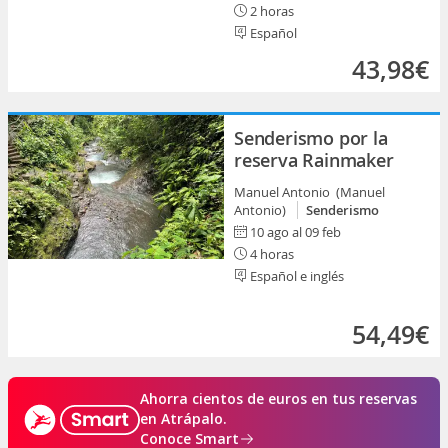
2 horas
Español
43,98€
Senderismo por la
reserva Rainmaker
Manuel Antonio (Manuel
Antonio)
Senderismo
10 ago al 09 feb
4 horas
Español e inglés
54,49€
Ahorra cientos de euros en tus reservas
en Atrápalo.
Conoce Smart