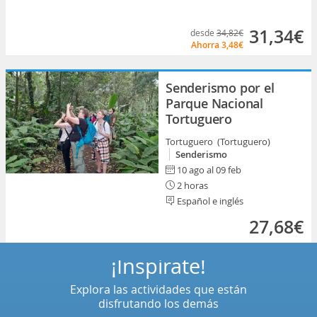
31,34€
desde
34,82€
Ahorra
3,48€
Senderismo por el
Parque Nacional
Tortuguero
Tortuguero (Tortuguero)
Senderismo
10 ago al 09 feb
2 horas
Español e inglés
27,68€
¡Inspírate!
Explora las actividades que están
disfrutando los demás