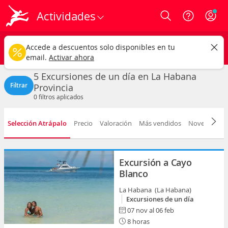
Actividades
Login
La Habana
CAMBIAR
Accede a descuentos solo disponibles en tu
Excursiones de un día
Cualquier fecha
email.
Activar ahora
5 Excursiones de un día en La Habana
Filtrar
Provincia
0
filtros aplicados
Selección Atrápalo
Precio
Valoración
Más vendidos
Novedad
D
Excursión a Cayo
Blanco
La Habana (La Habana)
Excursiones de un día
07 nov al 06 feb
8 horas