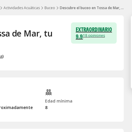
Actividades Acuáticas
Buceo
Descubre el buceo en Tossa de Mar, tu primera clase de buceo
EXTRAORDINARIO
sa de Mar, tu
9.9
18
opiniones
pa
)
Edad mínima
proximadamente
8