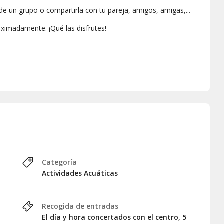
 de un grupo o compartirla con tu pareja, amigos, amigas,...
oximadamente. ¡Qué las disfrutes!
ener problemas de oidos, de aparato respiratorio ni de
ertificado médico de APTO para la actividad)
Categoría
ores a la actividad
Actividades Acuáticas
Recogida de entradas
El día y hora concertados con el centro, 5