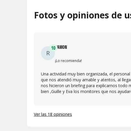
Fotos y opiniones de u
RAMON
10
R
¡Lo recomienda!
Una actividad muy bien organizada, el personal
que nos atendió muy amable y atentos, al llega
nos hicieron un briefing para explicarnos todo
bien ,Guille y Eva los monitores que nos ayuda
fueron geniales , pendientes en todo momento 
da mucha seguridad . Muy agradecido por to
Ver las 18 opiniones