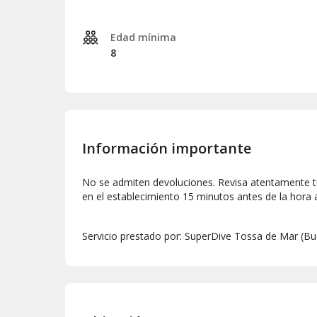
Mucha diversión
Seguro durante la actividad
La actividad será dirigida exclusivamente
Edad mínima
Recuerda:
8
Una vez hecha tu reserva recuerda concerta
centro.
Si no puedes asistir, otra persona podrá d
Información importante
No se admiten devoluciones. Revisa atentamente t
en el establecimiento 15 minutos antes de la hora a
Servicio prestado por: SuperDive Tossa de Mar (Bu