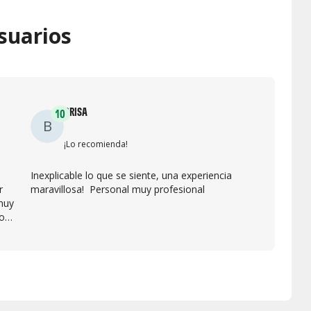
suarios
BRISA
10
B
¡Lo recomienda!
Inexplicable lo que se siente, una experiencia
r
maravillosa! Personal muy profesional
 muy
ron
,te
do.