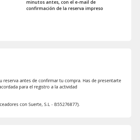
minutos antes, con el e-mail de
confirmación de la reserva impreso
 por profesionales PADI autorizados y con experiencia
r cita con suficiente antelación, según disponibilidad del
isfrutar de tu bono realizando un cambio de asistente.
u reserva antes de confirmar tu compra. Has de presentarte
cordada para el registro a la actividad
ceadores con Suerte, S.L - B55276877).