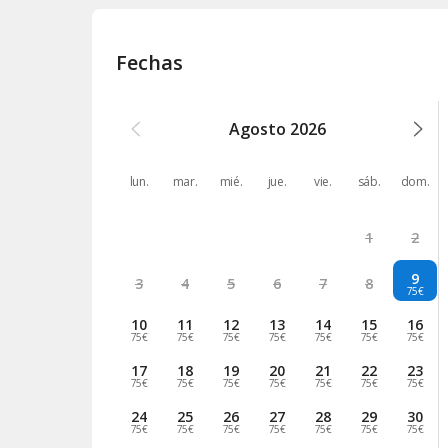
Fechas
Agosto
2026
lun.
mar.
mié.
jue.
vie.
sáb.
dom.
1
2
9
3
4
5
6
7
8
75€
10
11
12
13
14
15
16
75€
75€
75€
75€
75€
75€
75€
17
18
19
20
21
22
23
75€
75€
75€
75€
75€
75€
75€
24
25
26
27
28
29
30
75€
75€
75€
75€
75€
75€
75€