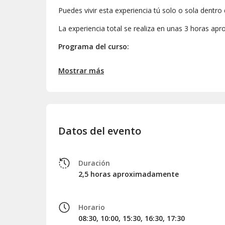
Puedes vivir esta experiencia tú solo o sola dentro
La experiencia total se realiza en unas 3 horas apr
Programa del curso:
Módulo teórico
Mostrar más
Inmersión en el mar
Requisitos:
Edad mínima 8 años
Saber nadar
Datos del evento
No tener problemas graves de salud. No t
corazón (en caso afirmativo se requiere c
No estar embarazada
Duración
No coger un avión en las 12 horas posteri
2,5 horas aproximadamente
Incluye:
Material necesario para la inmersión
Horario
Sesión teórica
08:30, 10:00, 15:30, 16:30, 17:30