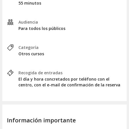
55 minutos
áreas de nuestra vida pueden ser fuente de satisfacciones si
sabemos cómo aprovecharlas.
¡No esperes más para convertirte en lo que deseas ser!, ¡hay
Audiencia
grandes fortalezas humanas dentro de ti!
Para todos los públicos
Categoría
Otros cursos
Recogida de entradas
El día y hora concretados por teléfono con el
centro, con el e-mail de confirmación de la reserva
Información importante