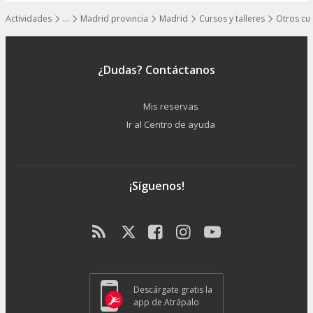
Actividades
…
Madrid provincia
Madrid
Cursos y talleres
Otros cu
Mostrar todos los niveles
¿Dudas? Contáctanos
Mis reservas
Ir al Centro de ayuda
¡Síguenos!
Descárgate gratis la
app de Atrápalo