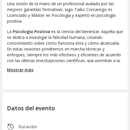
Una sesión de la mano de un profesional avalado por las
mejores garantías formativas.
Iago Taibo Corsanego
es
Licenciado y Máster en Psicología y experto en psicología
positiva.
La
Psicología Positiva
es la ciencia del bienestar. Aquella que
se dedica a investigar la felicidad humana, creando
conocimiento sobre cómo funciona ésta y cómo alcanzarla.
En estas sesiones pondremos en marcha técnicas y
enfoques, siempre los más efectivos y eficientes de acuerdo
con las últimas investigaciones científicas, que permitan a la
persona
aumentar su bienestar y acercarse a sus
Mostrar más
objetivos vitales.
No es necesario ningún conocimiento previo para acudir a
dichas sesiones. Están diseñadas para proporcionar un
entorno idóneo y seguro para el
crecimiento personal.
Fortalezas y virtudes, autoestima, autoconfianza,
autoeficacia, así como emociones, pensamientos y
Datos del evento
conductas positivas serán algunas de las bases principales
para construir tales progresos.
Duración
Relaciones, trabajo, salud, autocuidado, ocio, etc. Todas las