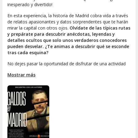
inesperado y divertido!
En esta experiencia, la historia de Madrid cobra vida a través
de relatos apasionantes y datos sorprendentes que te harán
mirar la capital con otros ojos.
Olvídate de las típicas rutas
y prepárate para descubrir anécdotas, leyendas y
detalles ocultos que solo unos verdaderos conocedores
pueden desvelar. ¿Te animas a descubrir qué se esconde
tras cada esquina?
No dejes pasar la oportunidad de disfrutar de una actividad
original sobre la historia de Madrid, de la mano de quienes
Mostrar más
mejor la conocen. Reserva tu plaza y vive una experiencia
diferente, entretenida y perfecta para compartir. ¡Te
esperamos con las mejores historias y muchas ganas de
pasarlo bien!