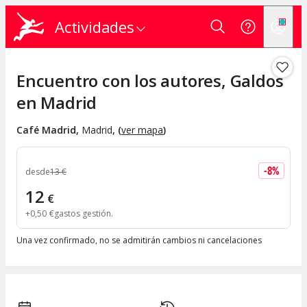
Actividades
Encuentro con los autores, Galdos
en Madrid
Café Madrid
,
Madrid
, (
ver mapa
)
-
8
%
desde
13
€
12
€
+
0
,
50
€
gastos gestión
Una vez confirmado, no se admitirán cambios ni cancelaciones