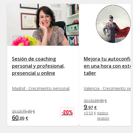
Sesión de coaching
Mejora tu autoconfi
personal y profesional,
en una hora con este
presencial u online
taller
Madrid · Crecimiento personal
Valencia · Crecimiento pe
desde
20
,
00
€
9
,
97
€
-
20
%
desde
75
,
00
€
+
0
,
50
€
gastos
60
,
00
€
gestión