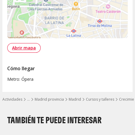
Abrir mapa
Cómo llegar
Metro: Ópera
Actividades
…
Madrid provincia
Madrid
Cursos y talleres
Crecimie
Mostrar todos los niveles
TAMBIÉN TE PUEDE INTERESAR