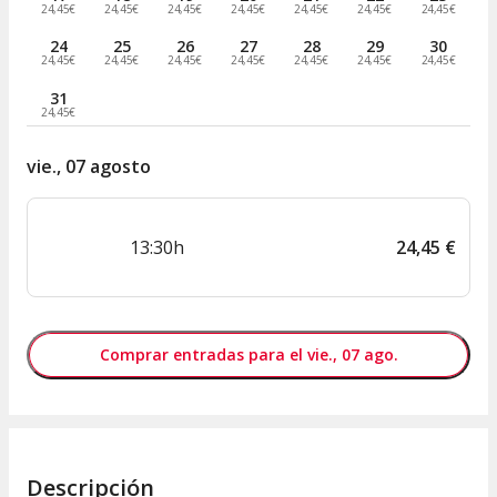
24,45€
24,45€
24,45€
24,45€
24,45€
24,45€
24,45€
24
25
26
27
28
29
30
24,45€
24,45€
24,45€
24,45€
24,45€
24,45€
24,45€
31
24,45€
vie., 07 agosto
13:30h
24
,
45
€
Comprar entradas para el vie., 07 ago.
Descripción