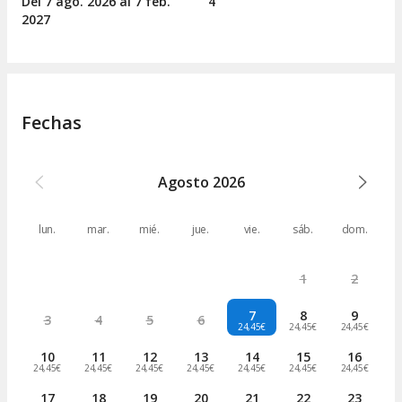
Del 7
ago.
2026 al 7
feb.
4
2027
Fechas
Agosto
2026
lun.
mar.
mié.
jue.
vie.
sáb.
dom.
1
2
7
8
9
3
4
5
6
24,45€
24,45€
24,45€
10
11
12
13
14
15
16
24,45€
24,45€
24,45€
24,45€
24,45€
24,45€
24,45€
17
18
19
20
21
22
23