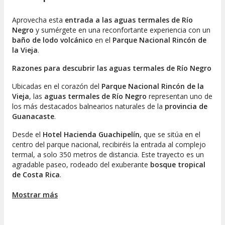
Aprovecha esta
entrada a las aguas termales de Río
Negro
y sumérgete en una reconfortante experiencia con un
baño de lodo volcánico
en el
Parque Nacional Rincón de
la Vieja
.
Razones para descubrir las aguas termales de Río Negro
Ubicadas en el corazón del
Parque Nacional Rincón de la
Vieja
, las
aguas termales de Río Negro
representan uno de
los más destacados balnearios naturales de la
provincia de
Guanacaste
.
Desde el
Hotel Hacienda Guachipelín
, que se sitúa en el
centro del parque nacional, recibiréis la entrada al complejo
termal, a solo 350 metros de distancia. Este trayecto es un
agradable paseo, rodeado del exuberante
bosque tropical
de Costa Rica
.
Al llegar a las aguas termales de Río Negro, tendréis la
Mostrar más
oportunidad de disfrutar de todas las instalaciones del
balneario hasta la hora de cierre. El complejo cuenta con
10
piscinas
que se encuentran a orillas del río. Las aguas,