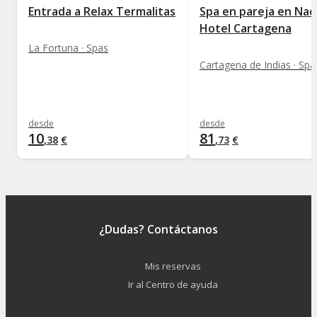
Entrada a Relax Termalitas
Spa en pareja en Nac
Hotel Cartagena
La Fortuna · Spas
Cartagena de Indias · Spa
desde
desde
10
81
,
38
€
,
73
€
¿Dudas? Contáctanos
Mis reservas
Ir al Centro de ayuda