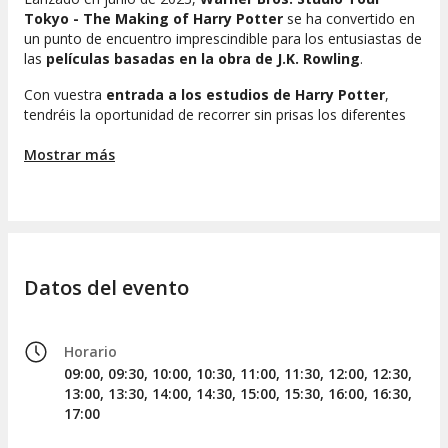
Tokyo - The Making of Harry Potter
se ha convertido en
un punto de encuentro imprescindible para los entusiastas de
las
películas basadas en la obra de J.K. Rowling
.
Con vuestra
entrada a los estudios de Harry Potter
,
tendréis la oportunidad de recorrer sin prisas los diferentes
escenarios que se utilizaron en las filmaciones. Además,
descubriréis los secretos que se esconden detrás de cada
Mostrar más
una de estas escenas memorables.
Durante el recorrido, experimentaréis el mundo mágico del
joven mago a través de actividades divertidas:
montar en
una escoba
, transformaros en un
retrato de Hogwarts
,
presenciar un
partido de quidditch
, degustar una
cerveza
Datos del evento
de mantequilla
o disfrutar de un té con la profesora
Dolores Umbridge
.
Las principales
áreas temáticas de los estudios
incluyen
Horario
sets, accesorios, criaturas mágicas, efectos especiales y
09:00, 09:30, 10:00, 10:30, 11:00, 11:30, 12:00, 12:30,
vestuario, además de una cafetería y una tienda inspiradas
13:00, 13:30, 14:00, 14:30, 15:00, 15:30, 16:00, 16:30,
en el universo de Harry Potter.
17:00
SETS DE RODAJE EN LOS ESTUDIOS DE TOKIO