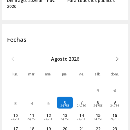
Del 6
ago.
2026 al 1
nov.
Para todos los públicos
2026
Fechas
Agosto
2026
lun.
mar.
mié.
jue.
vie.
sáb.
dom.
1
2
6
7
8
9
3
4
5
24,75€
24,75€
24,75€
24,75€
10
11
12
13
14
15
16
24,75€
24,75€
24,75€
24,75€
24,75€
24,75€
24,75€
17
18
19
20
21
22
23