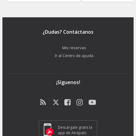
Torneo de los Tres Magos.
HORARIOS
Los estudios de Warner Bros. en Tokio, The Making of Harry
Potter, están abiertos en los siguientes horarios:
¿Dudas? Contáctanos
De lunes a viernes
: desde las 8:30 hasta las 19:00
horas.
Mis reservas
Sábados y domingos
: desde las 8:30 hasta las
Ir al Centro de ayuda
22:00 horas.
ESIM
La entrada a los estudios de Harry Potter en Tokio incluye
¡Síguenos!
una
eSIM
que os permitirá estar conectados. ¡Tendréis
500MB de datos móviles por un día
! Tras completar la
reserva, se proporcionarán indicaciones detalladas para su
configuración.
Descárgate gratis la
app de Atrápalo