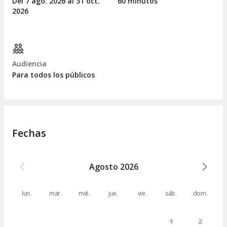
Del 7
ago.
2026 al 31
oct.
60 minutos
2026
Audiencia
Para todos los públicos
Fechas
Agosto
2026
lun.
mar.
mié.
jue.
vie.
sáb.
dom.
1
2