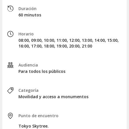
Ascenso a la Tembo Galleria
Duración
Si deseáis aventuraros aún más alto, podéis
mejorar
60 minutos
vuestra entrada al mirador del Tokyo Skytree
para
acceder a la
Tembo Galleria
, ubicada a
450 metros
en la
planta 450. ¡Las vistas serán realmente espectaculares!
Horario
Horarios de funcionamiento
08:00, 09:00, 10:00, 11:00, 12:00, 13:00, 14:00, 15:00,
16:00, 17:00, 18:00, 19:00, 20:00, 21:00
El
Tokyo Skytree
permanece abierto de
lunes a sábado de
10:00 a 21:00 horas
, y los
domingos y festivos de 9:00 a
22:00 horas
.
Audiencia
Para todos los públicos
Información para jóvenes de 12 a 17 años
Considerad que no es posible adquirir la entrada para los
jóvenes de entre 12 y 17 años a través de nuestra
Categoría
plataforma.
Movilidad y acceso a monumentos
Punto de encuentro
Tokyo Skytree.