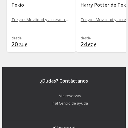
Tokio
Harry Potter de Toki
Tokyo · Movilidad y acceso a monumentos
desde
desde
20
24
,
24
€
,
67
€
¿Dudas? Contáctanos
Mis reservas
Ir al Centro de ayuda