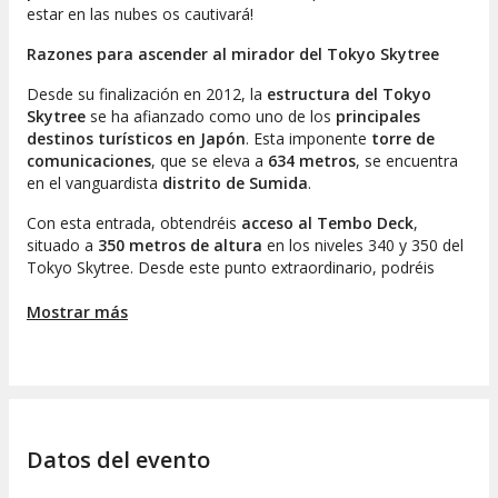
estar en las nubes os cautivará!
Razones para ascender al mirador del Tokyo Skytree
Desde su finalización en 2012, la
estructura del Tokyo
Skytree
se ha afianzado como uno de los
principales
destinos turísticos en Japón
. Esta imponente
torre de
comunicaciones
, que se eleva a
634 metros
, se encuentra
en el vanguardista
distrito de Sumida
.
Con esta entrada, obtendréis
acceso al Tembo Deck
,
situado a
350 metros de altura
en los niveles 340 y 350 del
Tokyo Skytree. Desde este punto extraordinario, podréis
deleitaros con unas
vistas de 360 grados
de la ciudad.
¡Sentiréis que alcanzáis el cielo!
Mostrar más
Este es, sin duda, un lugar privilegiado para observar los
íconos más representativos del horizonte de Tokio
, tales
como los rascacielos de
Shinjuku
y el famoso
templo
Senso-ji
en Asakusa. Adicionalmente, en la tienda de regalos
más elevada del país, tendréis la oportunidad de adquirir
Datos del evento
artículos exclusivos
.