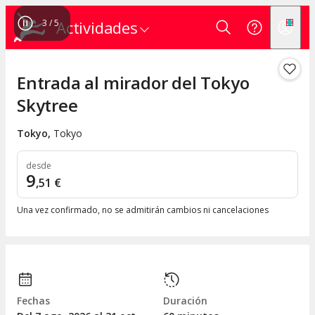
3
/
5
Actividades
Entrada al mirador del Tokyo
Skytree
Tokyo
,
Tokyo
desde
9
,
51
€
Una vez confirmado, no se admitirán cambios ni cancelaciones
Fechas
Duración