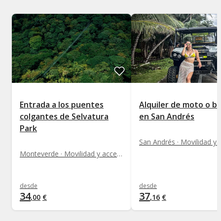
Entrada a los puentes
Alquiler de moto o b
colgantes de Selvatura
en San Andrés
Park
Monteverde · Movilidad y acceso a monumentos
desde
desde
34
37
,
00
€
,
16
€