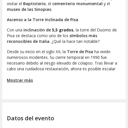
visitar el
Baptisterio
, el
cementerio monumental
y el
museo de las Sinopias
.
Ascenso a la Torre Inclinada de Pisa
Con una
inclinación de
5,5 grados
, la torre del Duomo de
Pisa se destaca como uno de los
símbolos más
reconocibles de Italia
. ¿Qué la hace tan notable?
Desde su inicio en el siglo XII, la
Torre de Pisa
ha vivido
numerosos incidentes. Su cierre temporal en 1990 fue
necesario debido al riesgo elevado de colapso. Tras llevar a
cabo una cuidadosa restauración, ahora es posible escalar
sus ocho niveles mediante los
293 escalones de una
escalera de caracol
Mostrar más
. En su cima se encuentran siete
campanas, cada una representando una nota musical. Las
vistas panorámicas desde el mirador son realmente
cautivadoras, mostrando el esplendor del conjunto
arquitectónico de la
plaza de los Milagros
.
A su vez, esta obra maestra del arte románico, que ha sido
Datos del evento
reconocida como
Patrimonio de la Humanidad
, ha tenido
apariciones memorables en la cinematografía. Un claro