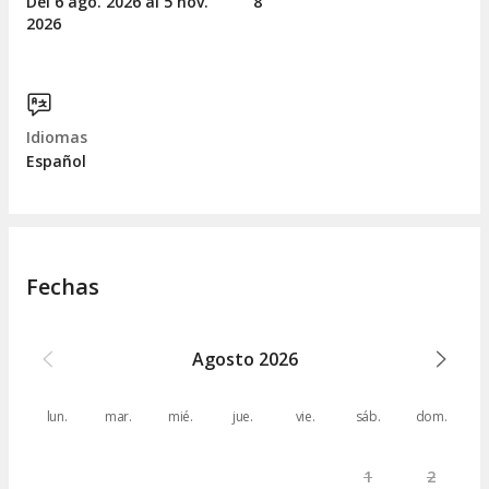
Del 6
ago.
2026 al 5
nov.
8
2026
Idiomas
Español
Fechas
Agosto
2026
lun.
mar.
mié.
jue.
vie.
sáb.
dom.
1
2