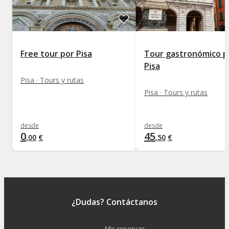
Por razones de seguridad, la subida a la torre
inclinada está prohibida para menores de 8 años.
Si el horario elegido no está disponible, nos
comunicaremos con vosotros para asignar el primer
horario libre de ese mismo día.
Free tour por Pisa
Tour gastronómico p
Pisa
Pisa · Tours y rutas
Pisa · Tours y rutas
desde
desde
0
45
,
00
€
,
50
€
¿Dudas? Contáctanos
Mis reservas