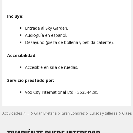
Incluye:
Entrada al Sky Garden.
Audioguía en español.
Desayuno (pieza de bollería y bebida caliente).
Accesibilidad:
Accesible en silla de ruedas.
Servicio prestado por:
Vox City International Ltd - 363544295
Actividades
…
Gran Bretaña
Gran Londres
Cursos y talleres
Clases
Mostrar todos los niveles