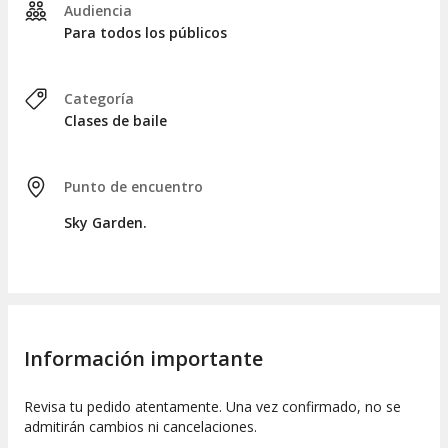
Audiencia
Aunque la entrada al Sky Garden no tiene costo,
Para todos los públicos
este ticket asegura tu acceso a primera hora, un
desayuno y una audioguía.
Ten en cuenta que la terraza del Sky Garden
Categoría
permanecerá cerrada hasta las 11:00 horas por
Clases de baile
motivos de seguridad.
Tu entrada es válida para la fecha y hora
especificadas, con un tiempo límite de una hora
Punto de encuentro
desde el momento de tu acceso al mirador.
Sky Garden.
Información importante
Revisa tu pedido atentamente. Una vez confirmado, no se
admitirán cambios ni cancelaciones.