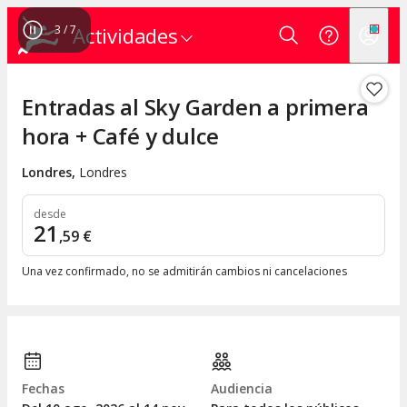
3
/
7
Actividades
Entradas al Sky Garden a primera
hora + Café y dulce
Londres
,
Londres
desde
21
,
59
€
Una vez confirmado, no se admitirán cambios ni cancelaciones
Fechas
Audiencia