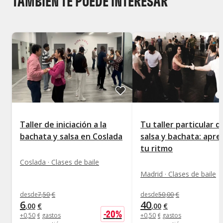
TAMBIÉN TE PUEDE INTERESAR
Taller de iniciación a la
Tu taller particular d
bachata y salsa en Coslada
salsa y bachata: apre
tu ritmo
Coslada · Clases de baile
Madrid · Clases de baile
desde
7
,
50
€
desde
50
,
00
€
6
40
,
00
€
,
00
€
-
20
%
+
0
,
50
€
gastos
+
0
,
50
€
gastos