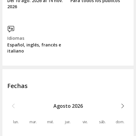
Del 10
ago.
2026 al 14
nov.
Para todos los públicos
2026
Idiomas
Español, inglés, francés e
italiano
Fechas
Agosto
2026
lun.
mar.
mié.
jue.
vie.
sáb.
dom.