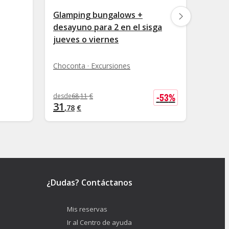
Glamping bungalows +
Noche
desayuno para 2 en el sisga
desay
jueves o viernes
Chocon
Choconta · Excursiones
-
53
%
desde
68
,
11
€
desde
1
31
62
,
78
€
,
06
¿Dudas? Contáctanos
Mis reservas
Ir al Centro de ayuda