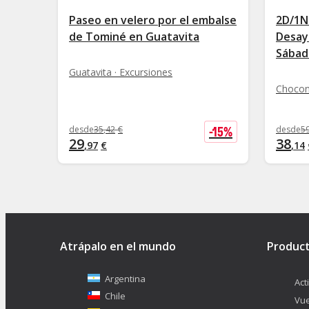
Paseo en velero por el embalse
2D/1N
de Tominé en Guatavita
Desayu
Sábad
Guatavita · Excursiones
Chocon
-
15
%
desde
35
,
42
€
desde
5
29
38
,
97
€
,
14
Atrápalo en el mundo
Produc
Argentina
Act
Chile
Vue