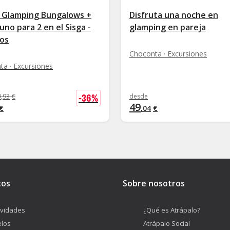
 Glamping Bungalows +
Disfruta una noche en
no para 2 en el Sisga -
glamping en pareja
os
Choconta · Excursiones
ta · Excursiones
-
36
%
9
,
93
€
desde
49
€
,
04
€
tos
Sobre nosotros
ividades
¿Qué es Atrápalo?
los
Atrápalo Social