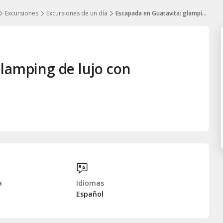
Excursiones
Excursiones de un día
Escapada en Guatavita: glamping de lujo con desayuno y más
lamping de lujo con
a
Idiomas
Español