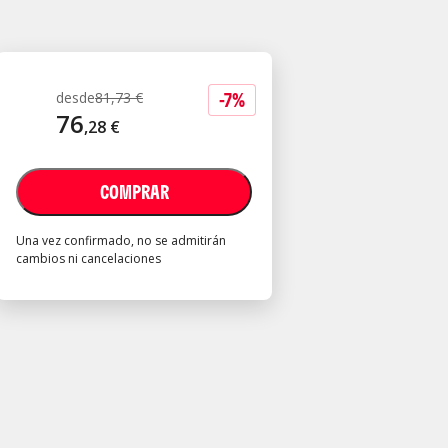
-
7
%
desde
81
,
73
€
76
,
28
€
COMPRAR
Una vez confirmado, no se admitirán
cambios ni cancelaciones