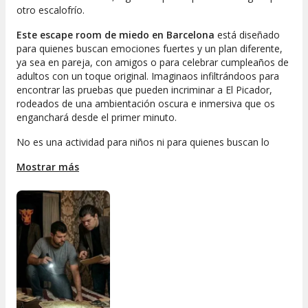
otro escalofrío.
Este escape room de miedo en Barcelona
está diseñado
para quienes buscan emociones fuertes y un plan diferente,
ya sea en pareja, con amigos o para celebrar cumpleaños de
adultos con un toque original. Imaginaos infiltrándoos para
encontrar las pruebas que pueden incriminar a El Picador,
rodeados de una ambientación oscura e inmersiva que os
enganchará desde el primer minuto.
No es una actividad para niños ni para quienes buscan lo
típico. En la habitación 13, cada detalle contribuye a crear una
Mostrar más
historia absorbente, con una narrativa que os hará vivir la
emoción en primera persona. ¿Os atrevéis a descubrir los
secretos del Picadero Motel?
Si buscáis un escape room de miedo en Barcelona que
combine misterio, adrenalina y una experiencia privada con
mucha personalidad, esta es la opción perfecta. Reservad y
preparaos para una noche que no olvidaréis. ¡La habitación
13 os está esperando!