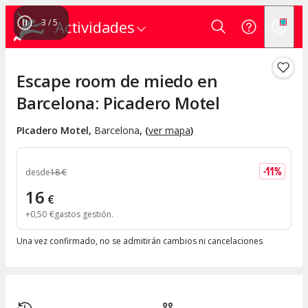
4
/
5
Actividades
Escape room de miedo en
Barcelona: Picadero Motel
PIcadero Motel
,
Barcelona
, (
ver mapa
)
-
11
%
desde
18
€
16
€
+
0
,
50
€
gastos gestión
Una vez confirmado, no se admitirán cambios ni cancelaciones