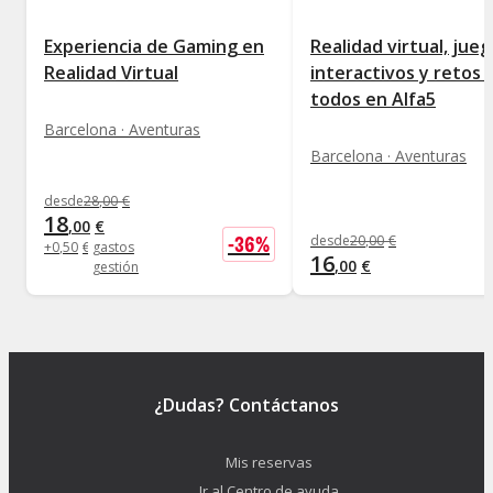
Experiencia de Gaming en
Realidad virtual, jue
Realidad Virtual
interactivos y retos 
todos en Alfa5
Barcelona · Aventuras
Barcelona · Aventuras
desde
28
,
00
€
18
,
00
€
-
36
%
desde
20
,
00
€
+
0
,
50
€
gastos
16
,
00
€
gestión
¿Dudas? Contáctanos
Mis reservas
Ir al Centro de ayuda