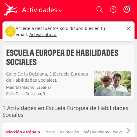
Actividades
Login
escuela europea de habilidades sociales
CAMBIAR
Accede a descuentos solo disponibles en tu
Cualquier tipo
Cualquier fecha
email.
Activar ahora
ESCUELA EUROPEA DE HABILIDADES
SOCIALES
Calle De la Dulziana, 3 (Escuela Europea
de Habilidades Sociales).
Madrid (Madrid, España)
Calle De la Dulziana, 3
1 Actividades en Escuela Europea de Habilidades
Sociales
Selección Atrápalo
Precio
Valoración
Más vendidos
Novedad
D