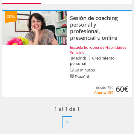
20%
Sesión de coaching
personal y
profesional,
presencial u online
Escuela Europea de Habilidades
Sociales
(Madrid)
Crecimiento
personal
50 minutos
Español,
60€
desde
75€
Ahorra
15€
1
al
1
de
1
1