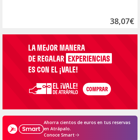
38,07€
LA MEJOR MANERA
DE REGALAR
EXPERIENCIAS
ES CON EL ¡VALE!
Ahorra cientos de euros en tus reservas
en Atrápalo.
Conoce Smart