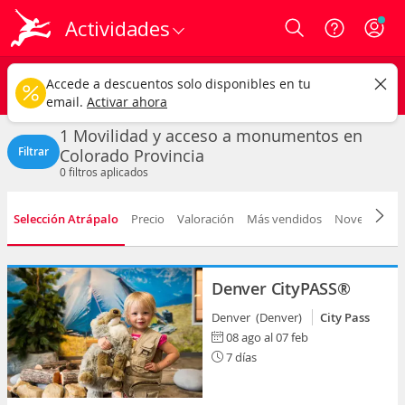
Actividades
Login
Colorado
CAMBIAR
Accede a descuentos solo disponibles en tu
Movilidad y acceso a monumentos
Cualquier fecha
email.
Activar ahora
1 Movilidad y acceso a monumentos en
Filtrar
Colorado Provincia
0
filtros aplicados
Selección Atrápalo
Precio
Valoración
Más vendidos
Novedad
D
Denver CityPASS®
Denver (Denver)
City Pass
08 ago al 07 feb
7 días