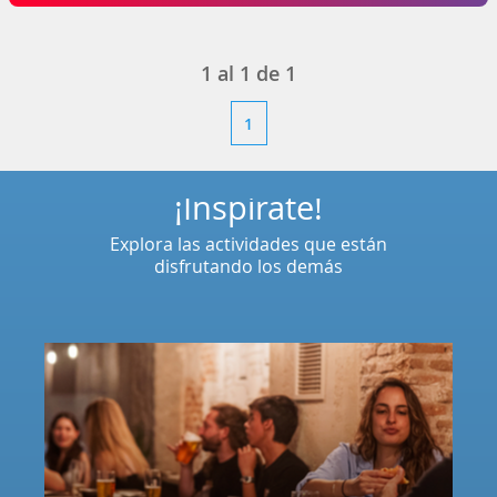
1
al
1
de
1
1
¡Inspírate!
Explora las actividades que están
disfrutando los demás