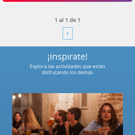
1
al
1
de
1
1
¡Inspírate!
Explora las actividades que están
disfrutando los demás