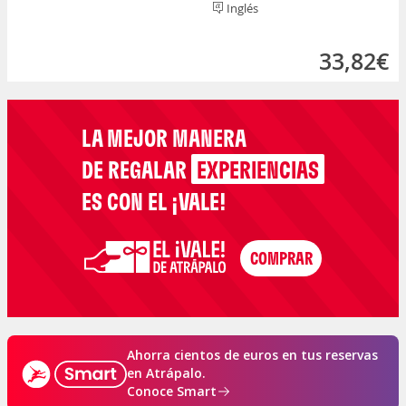
Inglés
33,82€
LA MEJOR MANERA
DE REGALAR
EXPERIENCIAS
ES CON EL ¡VALE!
Ahorra cientos de euros en tus reservas
en Atrápalo.
Conoce Smart