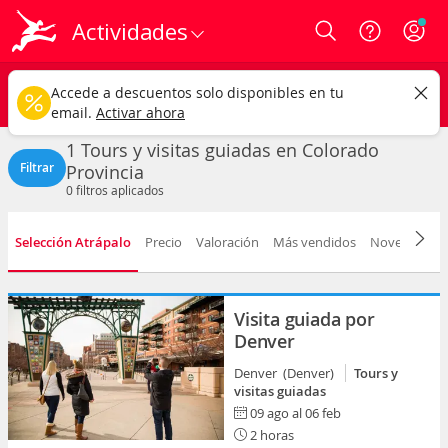
Actividades
Login
Colorado
CAMBIAR
Accede a descuentos solo disponibles en tu
Tours y visitas guiadas
Cualquier fecha
email.
Activar ahora
1 Tours y visitas guiadas en Colorado
Filtrar
Provincia
0
filtros aplicados
Selección Atrápalo
Precio
Valoración
Más vendidos
Novedad
D
Visita guiada por
Denver
Denver (Denver)
Tours y
visitas guiadas
09 ago al 06 feb
2 horas