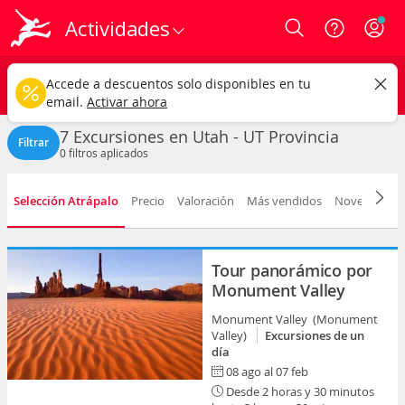
Actividades
Login
Utah - UT
CAMBIAR
Accede a descuentos solo disponibles en tu
Excursiones
Cualquier fecha
email.
Activar ahora
7 Excursiones en Utah - UT Provincia
Filtrar
0
filtros aplicados
Selección Atrápalo
Precio
Valoración
Más vendidos
Novedad
D
Tour panorámico por
Monument Valley
Monument Valley (Monument
Valley)
Excursiones de un
día
08 ago al 07 feb
Desde 2 horas y 30 minutos