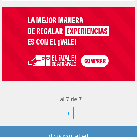
LA MEJOR MANERA
DE REGALAR
EXPERIENCIAS
ES CON EL ¡VALE!
1
al
7
de
7
1
¡Inspírate!