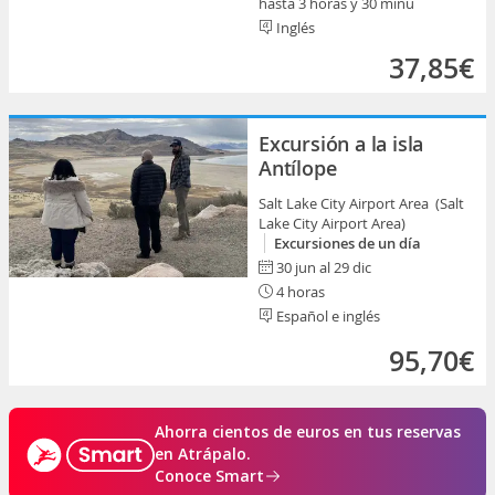
hasta 3 horas y 30 minu
Inglés
37,85€
Excursión a la isla
Antílope
Salt Lake City Airport Area (Salt
Lake City Airport Area)
Excursiones de un día
30 jun al 29 dic
4 horas
Español e inglés
95,70€
Ahorra cientos de euros en tus reservas
en Atrápalo.
Conoce Smart