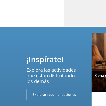
¡Inspírate!
Explora las actividades
que están disfrutando
los demás
Explorar recomendaciones