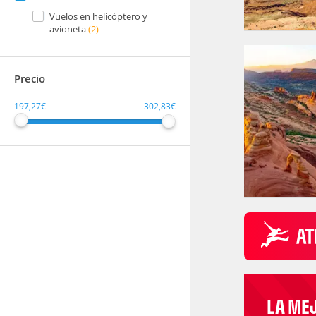
Vuelos en helicóptero y
avioneta
(2)
Precio
197,27€
302,83€
LA ME