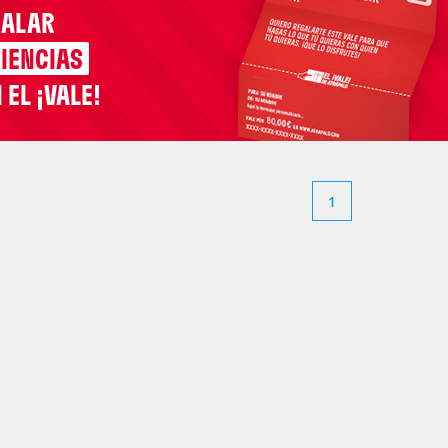
GALAR
IENCIAS
 EL ¡VALE!
1