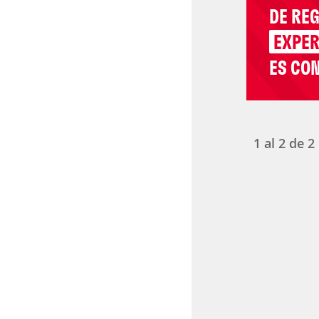
DE RE
EXPER
ES CON
1
al
2
de
2