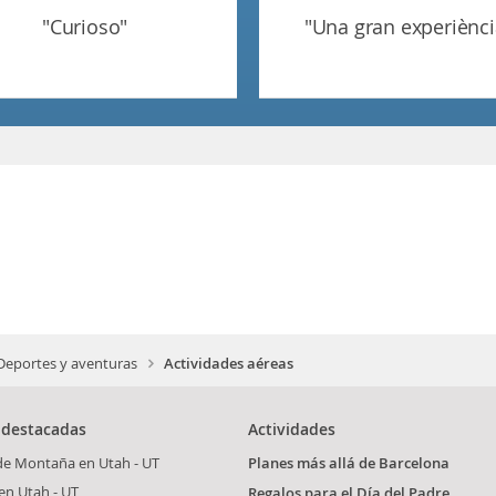
"curioso"
"una gran experiènci
Deportes y aventuras
Actividades aéreas
 destacadas
Actividades
de Montaña en Utah - UT
Planes más allá de Barcelona
en Utah - UT
Regalos para el Día del Padre