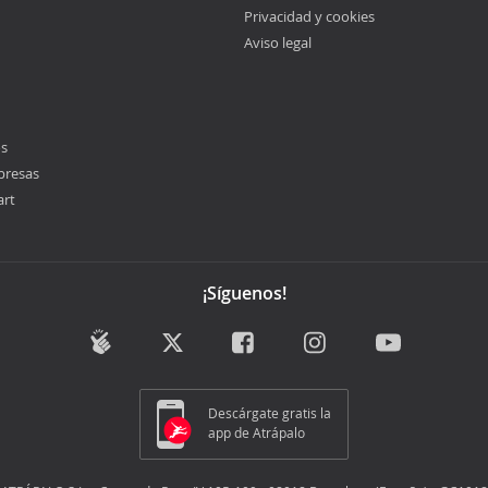
Privacidad y cookies
Aviso legal
os
presas
art
¡Síguenos!
Descárgate gratis la
app de Atrápalo