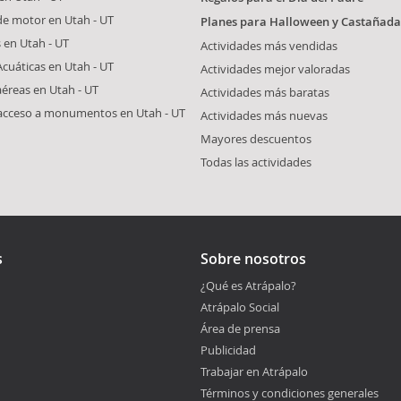
de motor en Utah - UT
Planes para Halloween y Castañada
s en Utah - UT
Actividades más vendidas
Acuáticas en Utah - UT
Actividades mejor valoradas
aéreas en Utah - UT
Actividades más baratas
 acceso a monumentos en Utah - UT
Actividades más nuevas
Mayores descuentos
Todas las actividades
s
Sobre nosotros
¿Qué es Atrápalo?
Atrápalo Social
Área de prensa
Publicidad
Trabajar en Atrápalo
Términos y condiciones generales