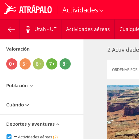
Actividades
Utah - UT
Actividades aéreas
Cualquie
Valoración
2 Actividade
0+
5+
6+
7+
8+
ORDENAR POR:
Población
Cuándo
Deportes y aventuras
Actividades aéreas
(2)