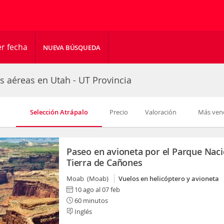
r fecha
NUEVA BÚSQUEDA
s aéreas en Utah - UT Provincia
Selección Atrápalo
Precio
Valoración
Más ven
Paseo en avioneta por el Parque Naci
Tierra de Cañones
Moab (Moab)
Vuelos en helicóptero y avioneta
10 ago al 07 feb
60 minutos
Inglés