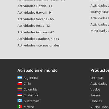
Actividades 
Actividades Florida - FL
Tours y ruta
Actividades Hawaii - HI
Actividades 
Actividades Nevada - NV
Actividades 
Actividades Texas - TX
Movilidad y
Actividades Arizona - AZ
Actividades Estados Unidos
Actividades internacionales
Atrápalo en el mundo
Producto
Argentina
Entradas
Chile
Actividades
Colombia
Vuelos
Costa Rica
Trenes
Guatemala
Hoteles
México
Vuelo+Hotel