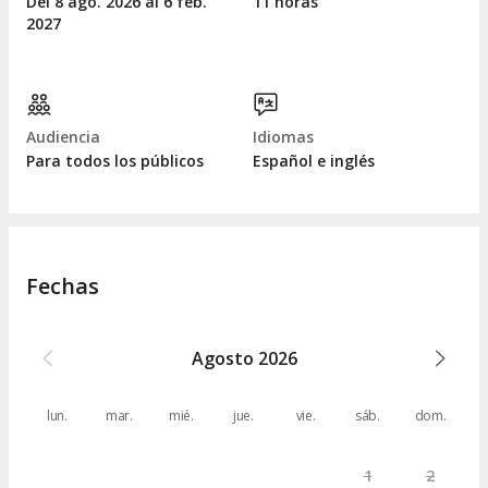
Del 8
ago.
2026 al 6
feb.
11 horas
2027
Audiencia
Idiomas
Para todos los públicos
Español e inglés
Fechas
Agosto
2026
lun.
mar.
mié.
jue.
vie.
sáb.
dom.
1
2