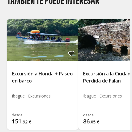
TAMBIÉN TE PUEDE INTERESAR
Excursión a Honda + Paseo
Excursión a la Ciudad
en barco
Perdida de Falan
Ibague · Excursiones
Ibague · Excursiones
desde
desde
151
86
,
92
€
,
05
€