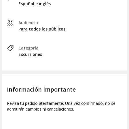
Español e inglés
Finalmente, tomaremos el camino de regreso al punto de
encuentro, donde nos despediremos tras un enriquecedor día
de aventura que se extiende por un total de 11 horas.
Audiencia
Para todos los públicos
Categoría
Excursiones
Información importante
Revisa tu pedido atentamente. Una vez confirmado, no se
admitirán cambios ni cancelaciones.