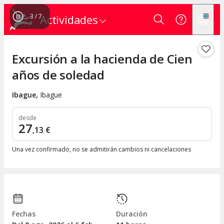
3
/
7
Actividades
Excursión a la hacienda de Cien
años de soledad
Ibague
,
Ibague
desde
27
,
13
€
Una vez confirmado, no se admitirán cambios ni cancelaciones
Fechas
Duración