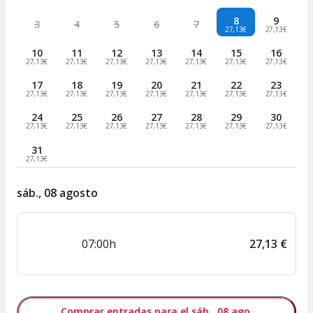
8
9
3
4
5
6
7
27,13€
27,13€
10
11
12
13
14
15
16
27,13€
27,13€
27,13€
27,13€
27,13€
27,13€
27,13€
17
18
19
20
21
22
23
27,13€
27,13€
27,13€
27,13€
27,13€
27,13€
27,13€
24
25
26
27
28
29
30
27,13€
27,13€
27,13€
27,13€
27,13€
27,13€
27,13€
31
27,13€
sáb., 08 agosto
07:00h
27
,
13
€
Comprar entradas para el sáb., 08 ago.