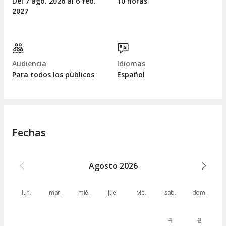
Del 7
ago.
2026 al 6
feb.
10 horas
2027
Audiencia
Idiomas
Para todos los públicos
Español
Fechas
Agosto
2026
lun.
mar.
mié.
jue.
vie.
sáb.
dom.
1
2