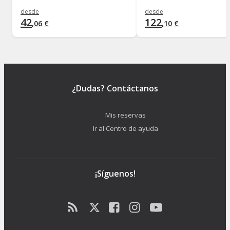
desde
desde
42
122
,
06
€
,
10
€
¿Dudas? Contáctanos
Mis reservas
Ir al Centro de ayuda
¡Síguenos!