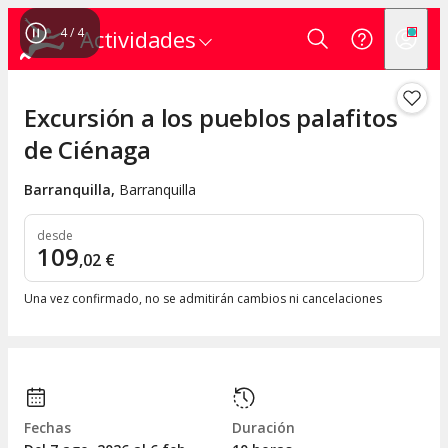
4
/
4
Actividades
Excursión a los pueblos palafitos
de Ciénaga
Barranquilla
,
Barranquilla
desde
109
,
02
€
Una vez confirmado, no se admitirán cambios ni cancelaciones
Fechas
Duración