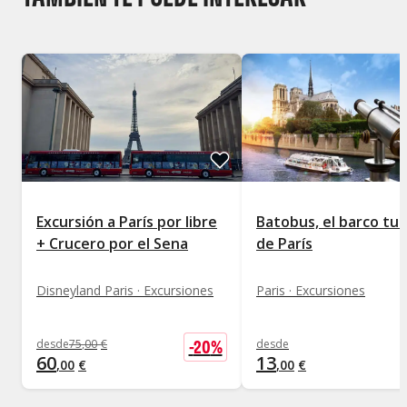
Excursión a París por libre
Batobus, el barco tur
+ Crucero por el Sena
de París
Disneyland Paris · Excursiones
Paris · Excursiones
-
20
%
desde
75
,
00
€
desde
60
13
,
00
€
,
00
€