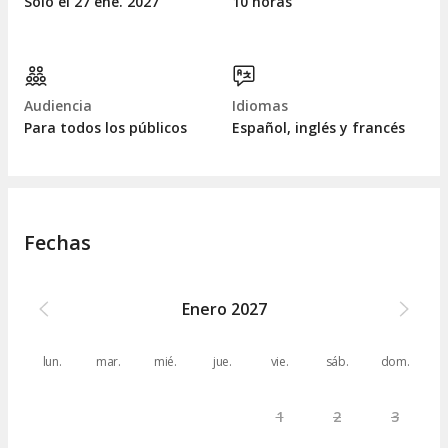
Sólo el 27
ene.
2027
10 horas
Audiencia
Idiomas
Para todos los públicos
Español, inglés y francés
Fechas
Enero
2027
lun.
mar.
mié.
jue.
vie.
sáb.
dom.
1
2
3