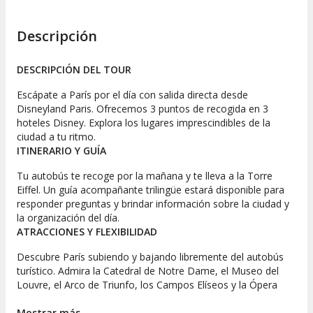
Descripción
DESCRIPCIÓN DEL TOUR
Escápate a París por el día con salida directa desde
Disneyland Paris. Ofrecemos 3 puntos de recogida en 3
hoteles Disney. Explora los lugares imprescindibles de la
ciudad a tu ritmo.
ITINERARIO Y GUÍA
Tu autobús te recoge por la mañana y te lleva a la Torre
Eiffel. Un guía acompañante trilingüe estará disponible para
responder preguntas y brindar información sobre la ciudad y
la organización del día.
ATRACCIONES Y FLEXIBILIDAD
Descubre París subiendo y bajando libremente del autobús
turístico. Admira la Catedral de Notre Dame, el Museo del
Louvre, el Arco de Triunfo, los Campos Elíseos y la Ópera
Garnier. Elige el idioma de tu audioguía para conocer los
detalles históricos y culturales. Disfruta de flexibilidad para
Mostrar más