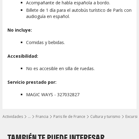
Acompañante de habla española a bordo.
Billete de 1 día para el autobús turístico de París con
audioguía en español.
No incluye:
Comidas y bebidas.
Accesibilidad:
No es accesible en silla de ruedas.
Servicio prestado por:
MAGIC WAYS - 327032827
Actividades
…
Francia
Paris Ile de France
Cultura y turismo
Excursi
Mostrar todos los niveles
TAMBIÉN TE PUEDE INTERESAR