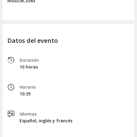
organizar tu día, combinando el autobús con tiempo libre
para pasear, hacer compras o degustar la gastronomía local
en cafés.
REGRESO
Al final del día, serás recogido cómodamente en la Torre
Eiffel y regresarás a los 3 hoteles Disney en Disneyland Paris.
Datos del evento
Duración
10 horas
Horario
10:35
Idiomas
Español, inglés y francés