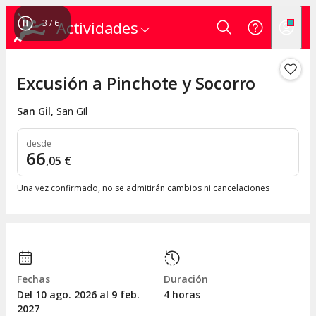
4
/
6
Actividades
Excusión a Pinchote y Socorro
San Gil
,
San Gil
desde
66
,
05
€
Una vez confirmado, no se admitirán cambios ni cancelaciones
Fechas
Duración
Del 10
ago.
2026 al 9
feb.
4 horas
2027