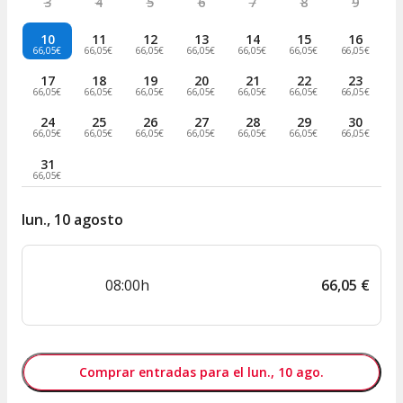
3
4
5
6
7
8
9
10
11
12
13
14
15
16
66,05€
66,05€
66,05€
66,05€
66,05€
66,05€
66,05€
17
18
19
20
21
22
23
66,05€
66,05€
66,05€
66,05€
66,05€
66,05€
66,05€
24
25
26
27
28
29
30
66,05€
66,05€
66,05€
66,05€
66,05€
66,05€
66,05€
31
66,05€
lun., 10 agosto
08:00h
66
,
05
€
Comprar entradas para el lun., 10 ago.