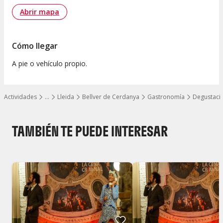
Abrir mapa
Cómo llegar
A pie o vehículo propio.
Actividades
…
Lleida
Bellver de Cerdanya
Gastronomía
Degustacio
Mostrar todos los niveles
TAMBIÉN TE PUEDE INTERESAR