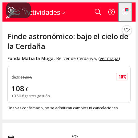
4
/
7
Actividades
Finde astronómico: bajo el cielo de
la Cerdaña
Fonda Matia la Muga
,
Bellver de Cerdanya
, (
ver mapa
)
-
10
%
desde
120
€
108
€
+
0
,
50
€
gastos gestión
Una vez confirmado, no se admitirán cambios ni cancelaciones