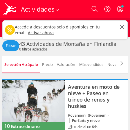
Actividades
Login
Finlandia
CAMBIAR
Accede a descuentos solo disponibles en tu
Actividades de Montaña
Cualquier fecha
email.
Activar ahora
43 Actividades de Montaña en Finlandia
Filtrar
0
filtros aplicados
Selección Atrápalo
Precio
Valoración
Más vendidos
Novedad
D
Aventura en moto de
nieve + Paseo en
trineo de renos y
huskies
Rovaniemi (Rovaniemi)
Forfaits y nieve
10
Extraordinario
01 dic al 08 feb