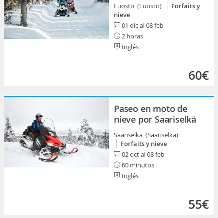
Luosto (Luosto)
Forfaits y
nieve
01 dic al 08 feb
2 horas
Inglés
60€
Paseo en moto de
nieve por Saariselkä
Saariselka (Saariselka)
Forfaits y nieve
02 oct al 08 feb
60 minutos
Inglés
55€