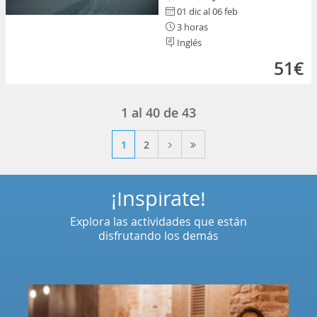
01 dic al 06 feb
3 horas
Inglés
51€
1
al
40
de
43
1
2
¡Inspírate!
Explora las actividades que están
disfrutando los demás