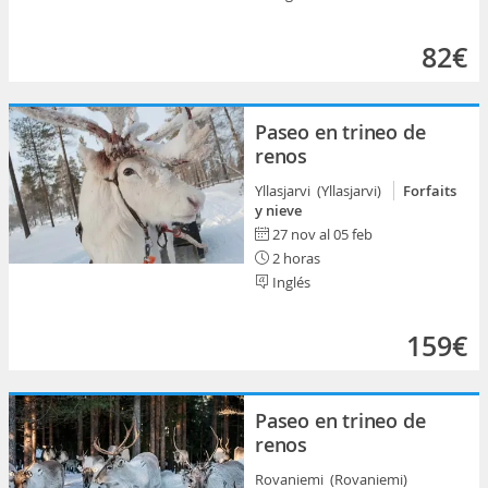
82€
Paseo en trineo de
renos
Yllasjarvi (Yllasjarvi)
Forfaits
y nieve
27 nov al 05 feb
2 horas
Inglés
159€
Paseo en trineo de
renos
Rovaniemi (Rovaniemi)