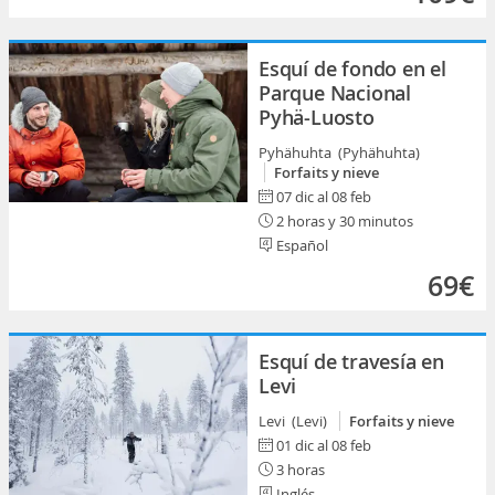
Esquí de fondo en el
Parque Nacional
Pyhä-Luosto
Pyhähuhta (Pyhähuhta)
Forfaits y nieve
07 dic al 08 feb
2 horas y 30 minutos
Español
69€
Esquí de travesía en
Levi
Levi (Levi)
Forfaits y nieve
01 dic al 08 feb
3 horas
Inglés