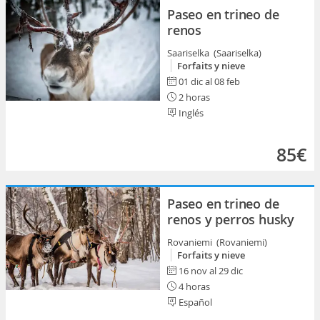
Paseo en trineo de
renos
Saariselka (Saariselka)
Forfaits y nieve
01 dic al 08 feb
2 horas
Inglés
85€
Paseo en trineo de
renos y perros husky
Rovaniemi (Rovaniemi)
Forfaits y nieve
16 nov al 29 dic
4 horas
Español