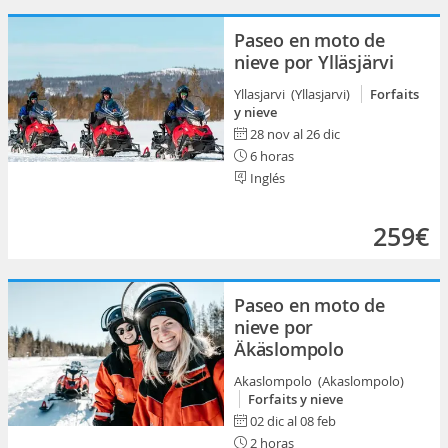
Paseo en moto de
nieve por Ylläsjärvi
Yllasjarvi (Yllasjarvi)
Forfaits
y nieve
28 nov al 26 dic
6 horas
Inglés
259€
Paseo en moto de
nieve por
Äkäslompolo
Akaslompolo (Akaslompolo)
Forfaits y nieve
02 dic al 08 feb
2 horas