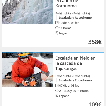
el cañón de
Korouoma
Pyhähuhta (Pyhähuhta)
Escalada y Rocódromo
10 dic al 08 feb
11 horas
Inglés
358€
Escalada en hielo en
la cascada de
Tajukangas
Pyhähuhta (Pyhähuhta)
Escalada y Rocódromo
07 dic al 08 feb
2 horas y 30 minutos
Español
109€