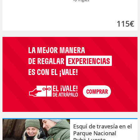
115€
LA MEJOR MANERA
DE REGALAR
EXPERIENCIAS
ES CON EL ¡VALE!
Esquí de travesía en el
Parque Nacional