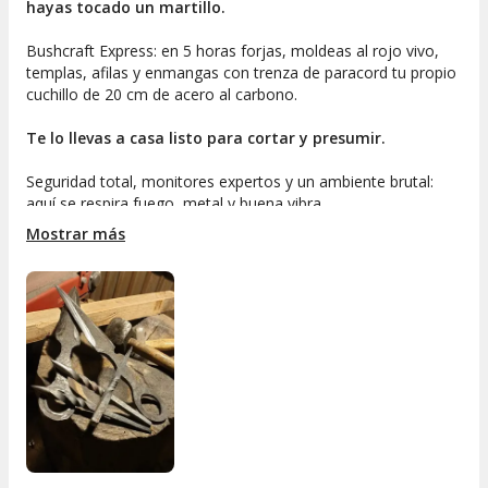
hayas tocado un martillo.
Bushcraft Express: en 5 horas forjas, moldeas al rojo vivo,
templas, afilas y enmangas con trenza de paracord tu propio
cuchillo de 20 cm de acero al carbono.
Te lo llevas a casa listo para cortar y presumir.
Seguridad total, monitores expertos y un ambiente brutal:
aquí se respira fuego, metal y buena vibra.
Mostrar más
Perfecto como regalo épico al manitas de la familia.
Fantastic Factory
es una escuela de forja y cuchillería
diferente. Con nosotros podrás aprender los secretos de la
forja. Nuestro equipo te acompañará en tu iniciación, los
primeros pasos, la teórica y la práctica del trabajo del metal
en el taller.
Recuerda:
Una vez hecha tu reserva recuerda concertar cita
con suficiente antelación, según disponibilidad del