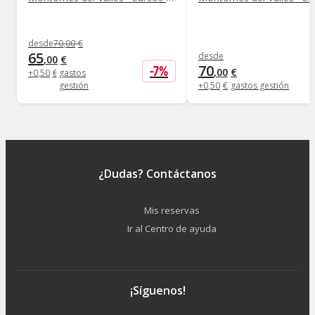
desde
70
,
00
€
65
desde
,
00
€
70
-
7
%
,
00
€
+
0
,
50
€
gastos
gestión
+
0
,
50
€
gastos gestión
¿Dudas? Contáctanos
Mis reservas
Ir al Centro de ayuda
¡Síguenos!