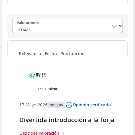
Entre 8 y 10
(
1
)
Valoraciones
Entre 6 y 8
(
0
)
Entre 4 y 6
(
0
)
Relevancia
Fecha
Puntuación
Entre 2 y 4
(
0
)
JAVIER
8.7
Entre 0 y 2
(
0
)
¡Lo recomienda!
17 Mayo 2026
Opinión verificada
Amigos
Divertida introducción a la forja
Desglose valoración