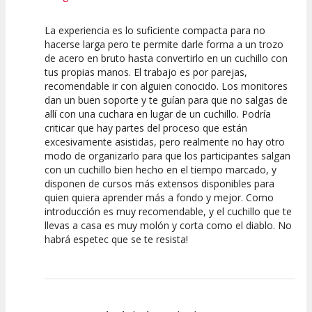
La experiencia es lo suficiente compacta para no
7.5
10
hacerse larga pero te permite darle forma a un trozo
de acero en bruto hasta convertirlo en un cuchillo con
Calidad de la
Atención del
tus propias manos. El trabajo es por parejas,
Actividad
Personal /
Guia
recomendable ir con alguien conocido. Los monitores
dan un buen soporte y te guían para que no salgas de
allí con una cuchara en lugar de un cuchillo. Podría
criticar que hay partes del proceso que están
excesivamente asistidas, pero realmente no hay otro
modo de organizarlo para que los participantes salgan
con un cuchillo bien hecho en el tiempo marcado, y
disponen de cursos más extensos disponibles para
quien quiera aprender más a fondo y mejor. Como
introducción es muy recomendable, y el cuchillo que te
llevas a casa es muy molón y corta como el diablo. No
habrá espetec que se te resista!