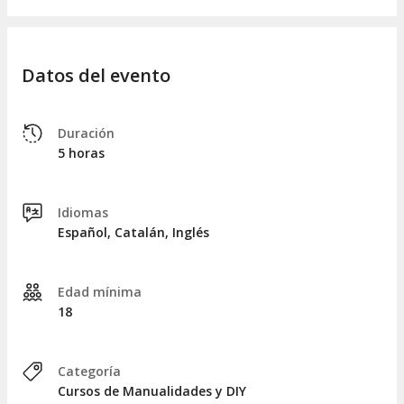
centro.
Si no puedes asistir, otra persona podrá disfrutar de
tu bono realizando un cambio de asistente.
Datos del evento
Duración
5 horas
Idiomas
Español, Catalán, Inglés
Edad mínima
18
Categoría
Cursos de Manualidades y DIY