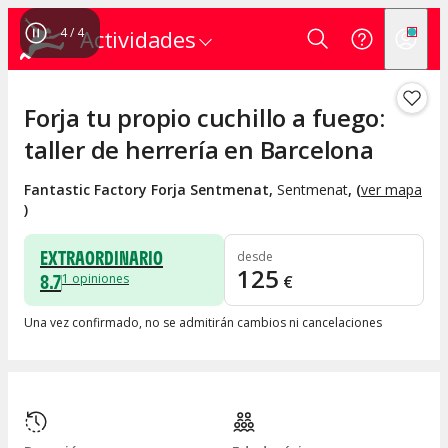
4
/
4
Actividades
Forja tu propio cuchillo a fuego:
taller de herrería en Barcelona
Fantastic Factory Forja Sentmenat
,
Sentmenat
, (
ver mapa
)
EXTRAORDINARIO
desde
125
8.7
1
opiniones
€
Una vez confirmado, no se admitirán cambios ni cancelaciones