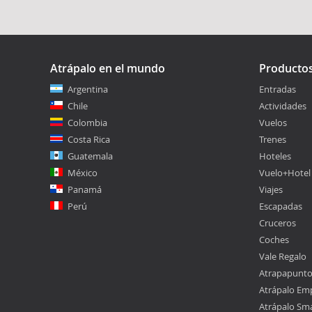
Atrápalo en el mundo
Producto
Argentina
Entradas
Chile
Actividades
Colombia
Vuelos
Costa Rica
Trenes
Guatemala
Hoteles
México
Vuelo+Hotel
Panamá
Viajes
Perú
Escapadas
Cruceros
Coches
Vale Regalo
Atrapapunt
Atrápalo Em
Atrápalo Sm