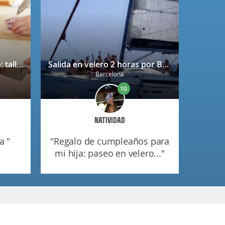
Bono regalo Chef Caprabo: taller de cocina a escoger con degustación
Salida en velero 2 horas por Barcelona
Barcelona
10
NATIVIDAD
a "
"regalo de cumpleaños para
mi hija: paseo en velero..."