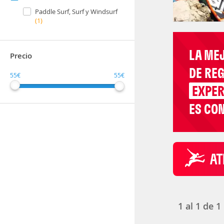
Paddle Surf, Surf y Windsurf
(1)
LA ME
Precio
DE RE
55€
55€
EXPER
ES CON
1
al
1
de
1