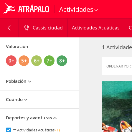
Actividades
Cassis ciudad
Actividades Acuáticas
C
Valoración
1 Actividade
0+
5+
6+
7+
8+
ORDENAR POR:
Población
Cuándo
Deportes y aventuras
Actividades Acuáticas
(1)