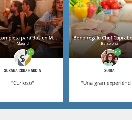
Cena completa para dos en Mendrugo con cerveza artesana incluida
Madrid
Barcelona
7.5
8.7
SUSANA CRUZ GARCIA
SONIA
"curioso"
"una gran experiènci