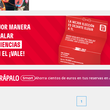
JOR MANERA
GALAR
IENCIAS
 EL ¡VALE!
Ahorra cientos de euros en tus reservas en 
1