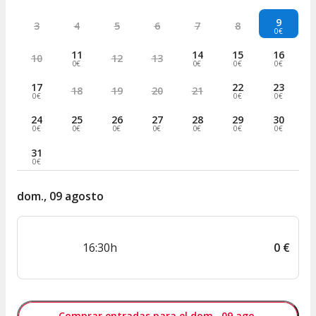
9
3
4
5
6
7
8
0€
11
14
15
16
10
12
13
0€
0€
0€
0€
17
22
23
18
19
20
21
0€
0€
0€
24
25
26
27
28
29
30
0€
0€
0€
0€
0€
0€
0€
31
0€
dom., 09 agosto
16:30h
0
€
Comprar entradas para el dom., 09 ago.