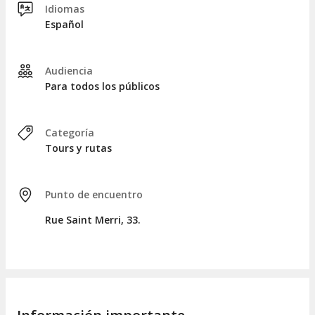
Idiomas
En la parte final del tour, se conocerá la renovada
Español
Bibliothèque Nationale (sede Richelieu)
, con su
arquitectónica impresionante, y el
Palais Brongniart
, la
antigua sede de la Bolsa de París, símbolo de poder en el
Audiencia
neoclasicismo.
Para todos los públicos
Para disfrutar del recorrido, se pasará por la tienda del
famoso repostero
Cédric Grolet
, donde sus frutas
hiperrealistas son muy apreciadas por la alta sociedad
Categoría
parisina.
Tours y rutas
La experiencia concluirá frente al
Hôtel Ritz
, ubicado en la
hermosa
Place Vendôme
, una de las plazas más elegantes
de París, famoso por ser el último destino de la
princesa
Punto de encuentro
Diana de Gales
.
Rue Saint Merri, 33.
Entre dos horas y media y dos horas y 45 minutos más tarde,
el tour finalizará frente a la emblemática boutique de
Louis
Vuitton
, el origen de la maison que definió el lujo francés
moderno.
GRUPOS