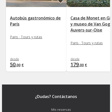
Autobús gastronómico de
Casa de Monet en Gi
París
y museo de Van Gogh
Auvers-sur-Oise
Paris · Tours y rutas
Paris · Tours y rutas
desde
desde
50
179
,
00
€
,
00
€
¿Dudas? Contáctanos
Mis reservas