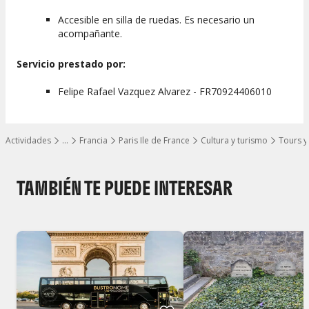
Lugar de encuentro:
Accesible en silla de ruedas. Es necesario un
acompañante.
El punto de encuentro se localizará en la esquina suroeste del
Centro Pompidou
donde comenzará el recorrido.
Servicio prestado por:
Felipe Rafael Vazquez Alvarez - FR70924406010
Actividades
…
Francia
Paris Ile de France
Cultura y turismo
Tours y
Mostrar todos los niveles
TAMBIÉN TE PUEDE INTERESAR