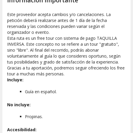
Información importante
En este free tour no se admiten reservas para grupos de más
de 6 personas, incluso si las reservas se realizan por
Este proveedor acepta cambios y/o cancelaciones. La
separado.
petición deberá realizarse antes de 1 día de la fecha
reservada y las condiciones pueden variar según el
CÓMO FUNCIONA?
organizador o evento.
Durante el free tour, se explorará el glamour y la alta costura
Esta ruta es un free tour con sistema de pago TAQUILLA
de París, visitando lugares emblemáticos y disfrutando de la
INVERSA. Este concepto no se refiere a un tour "gratuito",
historia y el arte de la ciudad. La ruta abarca varios puntos de
sino "libre". Al final del recorrido, podrás abonar
interés histórico y cultural.
voluntariamente al guía lo que consideres oportuno, según
tus posibilidades y grado de satisfacción de la experiencia.
Servicios incluidos:
Gracias a tu aportación, podremos seguir ofreciendo los free
tour a muchas más personas.
Guía especializado en historia y cultura parisina.
Incluye:
Visitas a lugares icónicos del turismo de lujo.
Guía en español.
Paradas para hacer fotos en puntos estratégicos.
Servicios no incluidos:
No incluye:
Entradas a museos o monumentos, si se desea
Propinas.
ingresar.
Comidas y bebidas.
Accesibilidad:
Recogida y regreso al hotel.